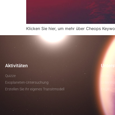
Klicken Sie hier, um mehr über Cheops Keywo
Aktivitäten
Unters
Quizze
Unterstü
Exoplaneten-Untersuchung
Unterstü
Erstellen Sie Ihr eigenes Transitmodell
FAQs