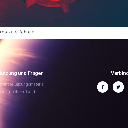
rds zu erfahren:
tützung und Fragen
Verbind
tzendes Bildungsmaterial
tzung in Ihrem Land