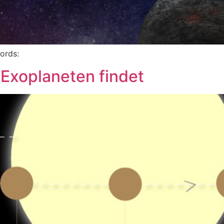
words:
 Exoplaneten findet