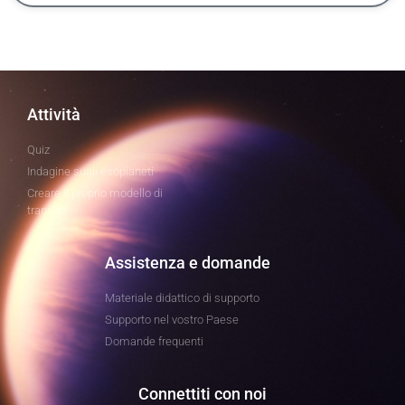
Attività
Quiz
Indagine sugli esopianeti
Creare il proprio modello di
transito
Assistenza e domande
Materiale didattico di supporto
Supporto nel vostro Paese
Domande frequenti
Connettiti con noi