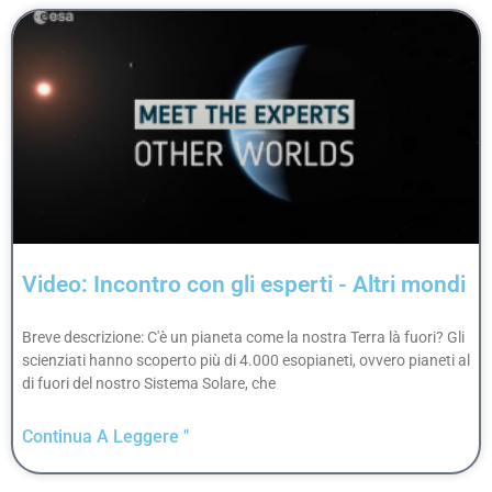
Video: Incontro con gli esperti - Altri mondi
Breve descrizione: C'è un pianeta come la nostra Terra là fuori? Gli
scienziati hanno scoperto più di 4.000 esopianeti, ovvero pianeti al
di fuori del nostro Sistema Solare, che
Continua A Leggere "