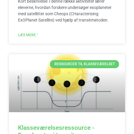
Kort beskrivelse: I denne række aktiviteter lærer
eleverne, hvordan forskere undersøger exoplaneter
med satellitter som Cheops (CHaracterising
ExOPlanet Satellite) ved hjælp af transitmetoden.
LÆS MERE "
RESSOURCER TIL KLASSEVÆRELSET
Klasseværelsesressource -