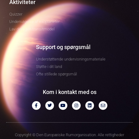
Aktiviteter
Quizzer
Undersøgelse af exoplaneter
Lav din egen transitmodel
Support og spørgsmål
Understøttende undervisningsmateriale
Støtte i dit land
Ofte stillede spørgsmål
Kom i kontakt med os
Copyright © Den Europæiske Rumorganisation. Alle rettigheder