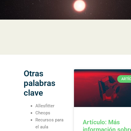
Otras
ARTÍ
palabras
clave
Allesfitter
Cheops
Recursos para
Artículo: Más
el aula
información sobr