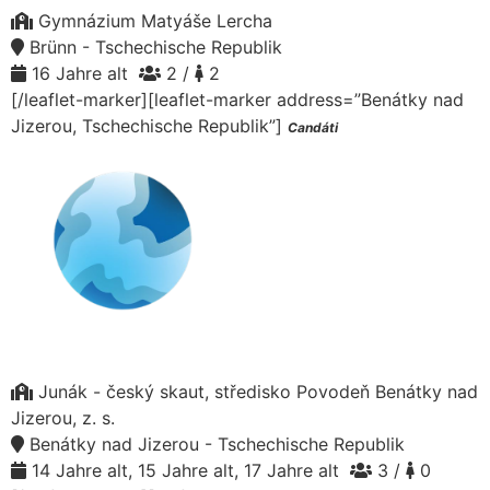
Gymnázium Matyáše Lercha
Brünn - Tschechische Republik
16 Jahre alt
2 /
2
[/leaflet-marker][leaflet-marker address=”Benátky nad
Jizerou, Tschechische Republik”]
Candáti
Junák - český skaut, středisko Povodeň Benátky nad
Jizerou, z. s.
Benátky nad Jizerou - Tschechische Republik
14 Jahre alt, 15 Jahre alt, 17 Jahre alt
3 /
0