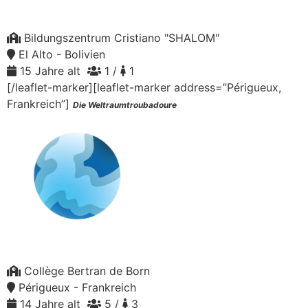
Bildungszentrum Cristiano "SHALOM"
El Alto - Bolivien
15 Jahre alt
1 /
1
[/leaflet-marker][leaflet-marker address=”Périgueux,
Frankreich”]
Die Weltraumtroubadoure
Collège Bertran de Born
Périgueux - Frankreich
14 Jahre alt
5 /
3