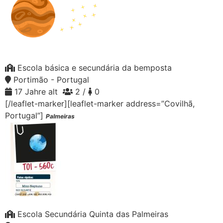
Escola básica e secundária da bemposta
Portimão - Portugal
17 Jahre alt
2 /
0
[/leaflet-marker][leaflet-marker address=”Covilhã,
Portugal”]
Palmeiras
Escola Secundária Quinta das Palmeiras