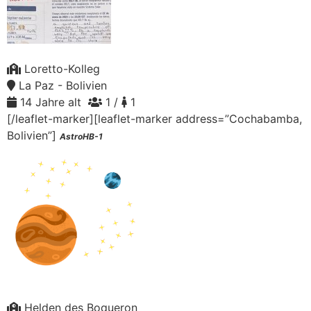
Loretto-Kolleg
La Paz - Bolivien
14 Jahre alt
1 /
1
[/leaflet-marker][leaflet-marker address=”Cochabamba,
Bolivien”]
AstroHB-1
Helden des Boqueron