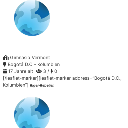
Gimnasio Vermont
Bogotá D.C - Kolumbien
17 Jahre alt
3 /
0
[/leaflet-marker][leaflet-marker address=”Bogotá D.C.,
Kolumbien”]
Rigel-Rebellen