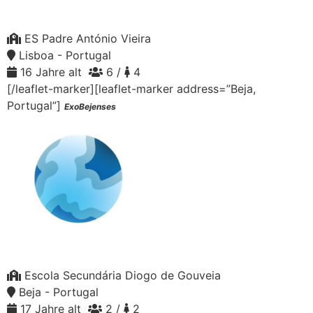
ES Padre António Vieira
Lisboa - Portugal
16 Jahre alt
6 /
4
[/leaflet-marker][leaflet-marker address=”Beja,
Portugal”]
ExoBejenses
Escola Secundária Diogo de Gouveia
Beja - Portugal
17 Jahre alt
2 /
2