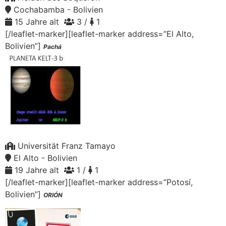
Cochabamba - Bolivien
15 Jahre alt
3 /
1
[/leaflet-marker][leaflet-marker address=”El Alto,
Bolivien”]
Pachá
Universität Franz Tamayo
El Alto - Bolivien
19 Jahre alt
1 /
1
[/leaflet-marker][leaflet-marker address=”Potosí,
Bolivien”]
ORIÓN