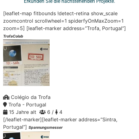
Erkunden Sie die nachstehenden Projekte.
[leaflet-map fitbounds !detect-retina show_scale
zoomcontrol scrollwheel=1 spiderfyOnMaxZoom=1
zoom=5]
[leaflet-marker address=”Trofa, Portugal”]
TrofaColab
Colégio da Trofa
Trofa - Portugal
15 Jahre alt
6 /
4
[/leaflet-marker][leaflet-marker address=”Sintra,
Portugal”]
Spannungsmesser