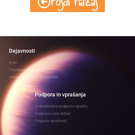
Pojdi nazaj
Dejavnosti
Kvizi
Preiskava eksoplanet
Ustvarite svoj model tranzita
Podpora in vprašanja
Izobraževalno podporno gradivo
Podpora v vaši državi
Pogosta vprašanja