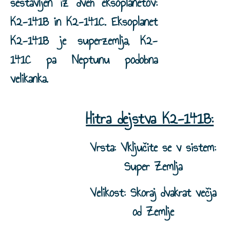
sestavljen iz dveh eksoplanetov:
K2-141B in K2-141C. Eksoplanet
K2-141B je superzemlja, K2-
141C pa Neptunu podobna
velikanka.
Hitra dejstva K2-141B:
Vrsta: Vključite se v sistem:
Super Zemlja
Velikost: Skoraj dvakrat večja
od Zemlje