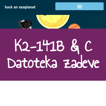
Cilj 3
K2-141B & C
Datoteka zadeve