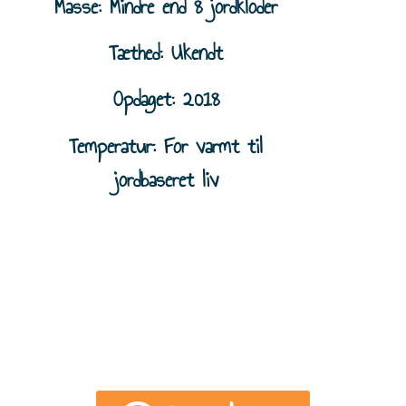
Masse: Mindre end 8 jordkloder
Tæthed: Ukendt
Opdaget: 2018
Temperatur: For varmt til
jordbaseret liv