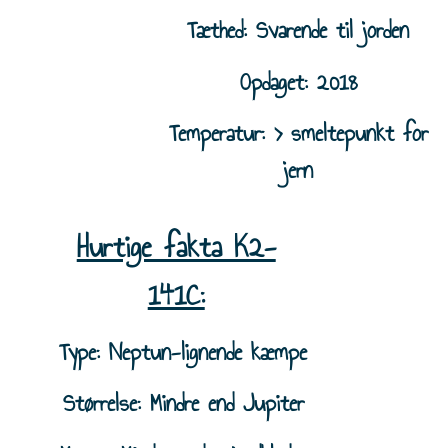
Tæthed: Svarende til jorden
Opdaget: 2018
Temperatur: > smeltepunkt for
jern
Hurtige fakta K2-
141C:
Type: Neptun-lignende kæmpe
Størrelse: Mindre end Jupiter