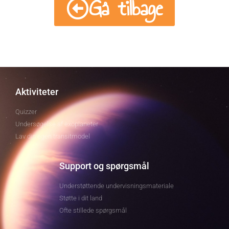
Gå tilbage
Aktiviteter
Quizzer
Undersøgelse af exoplaneter
Lav din egen transitmodel
Support og spørgsmål
Understøttende undervisningsmateriale
Støtte i dit land
Ofte stillede spørgsmål