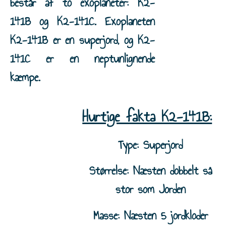
består af to exoplaneter: K2-
141B og K2-141C. Exoplaneten
K2-141B er en superjord, og K2-
141C er en neptunlignende
kæmpe.
Hurtige fakta K2-141B:
Type: Superjord
Størrelse: Næsten dobbelt så
stor som Jorden
Masse: Næsten 5 jordkloder