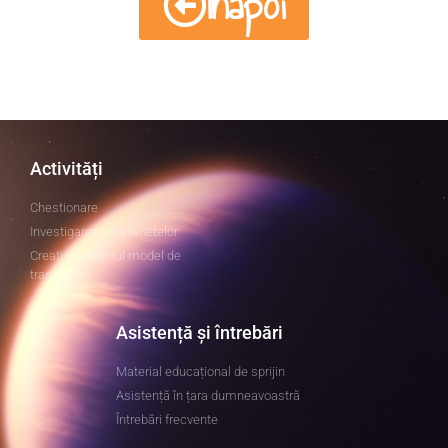
Înapoi
Activități
Chestionare
Investigarea exoplanetelor
Creați-vă propriul model de
tranzit
Asistență și întrebări
Material educațional de sprijin
Asistență în țara dumneavoastră
Întrebări frecvente