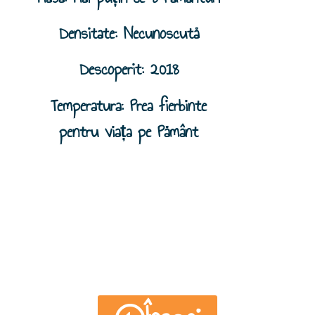
Densitate: Necunoscută
Descoperit: 2018
Temperatura: Prea fierbinte
pentru viața pe Pământ