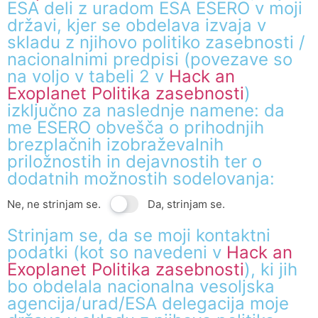
ESA deli z uradom ESA ESERO v moji
državi, kjer se obdelava izvaja v
skladu z njihovo politiko zasebnosti /
nacionalnimi predpisi (povezave so
na voljo v tabeli 2 v
Hack an
Exoplanet Politika zasebnosti
)
izključno za naslednje namene: da
me ESERO obvešča o prihodnjih
brezplačnih izobraževalnih
priložnostih in dejavnostih ter o
dodatnih možnostih sodelovanja:
Ne, ne strinjam se.
Da, strinjam se.
Strinjam se, da se moji kontaktni
podatki (kot so navedeni v
Hack an
Exoplanet Politika zasebnosti
), ki jih
bo obdelala nacionalna vesoljska
agencija/urad/ESA delegacija moje