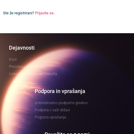
Ste že registrirani?
Prijavite se
.
Dejavnosti
Kvizi
Preiskava eksoplanet
Ustvarite svoj model tranzita
Podpora in vprašanja
Izobraževalno podporno gradivo
Podpora v vaši državi
Pogosta vprašanja