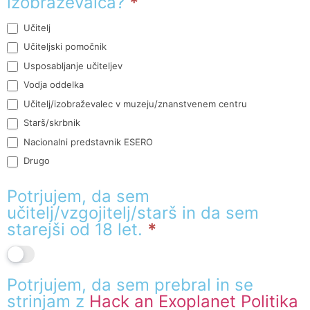
izobraževalca?
*
Učitelj
Učiteljski pomočnik
Usposabljanje učiteljev
Vodja oddelka
Učitelj/izobraževalec v muzeju/znanstvenem centru
Starš/skrbnik
Nacionalni predstavnik ESERO
Drugo
Drugo
Potrjujem, da sem
učitelj/vzgojitelj/starš in da sem
starejši od 18 let.
*
Potrjujem, da sem prebral in se
strinjam z
Hack an Exoplanet Politika