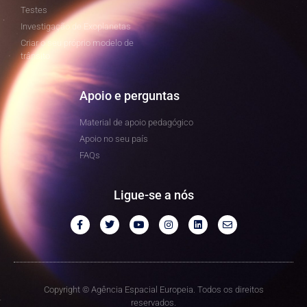
Testes
Investigação de Exoplanetas
Criar o seu próprio modelo de
trânsito
Apoio e perguntas
Material de apoio pedagógico
Apoio no seu país
FAQs
Ligue-se a nós
Copyright © Agência Espacial Europeia. Todos os direitos
reservados.