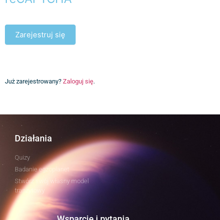
Zarejestruj się
Już zarejestrowany?
Zaloguj się
.
Działania
Quizy
Badanie egzoplanet
Stwórz swój własny model
tranzytowy
Wsparcie i pytania