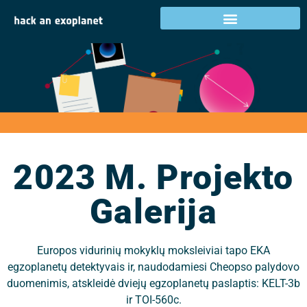
2023 m. projekto
galerija
2023 M. Projekto
Galerija
Europos vidurinių mokyklų moksleiviai tapo EKA
egzoplanetų detektyvais ir, naudodamiesi Cheopso palydovo
duomenimis, atskleidė dviejų egzoplanetų paslaptis: KELT-3b
ir TOI-560c.