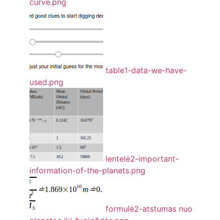
curve.png
table1-data-we-have-
used.png
lentelė2-important-
information-of-the-planets.png
formulė2-atstumas nuo