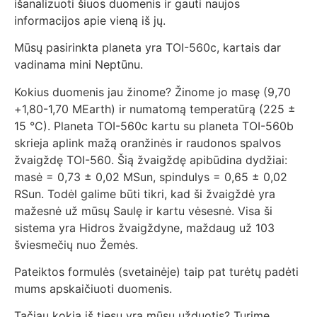
išanalizuoti šiuos duomenis ir gauti naujos
informacijos apie vieną iš jų.
Mūsų pasirinkta planeta yra TOI-560c, kartais dar
vadinama mini Neptūnu.
Kokius duomenis jau žinome? Žinome jo masę (9,70
+1,80-1,70 MEarth) ir numatomą temperatūrą (225 ±
15 °C). Planeta TOI-560c kartu su planeta TOI-560b
skrieja aplink mažą oranžinės ir raudonos spalvos
žvaigždę TOI-560. Šią žvaigždę apibūdina dydžiai:
masė = 0,73 ± 0,02 MSun, spindulys = 0,65 ± 0,02
RSun. Todėl galime būti tikri, kad ši žvaigždė yra
mažesnė už mūsų Saulę ir kartu vėsesnė. Visa ši
sistema yra Hidros žvaigždyne, maždaug už 103
šviesmečių nuo Žemės.
Pateiktos formulės (svetainėje) taip pat turėtų padėti
mums apskaičiuoti duomenis.
Tačiau kokia iš tiesų yra mūsų užduotis? Turime