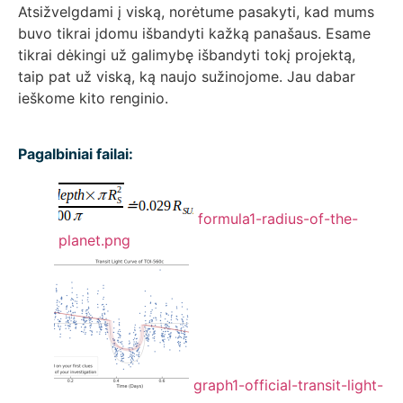
Atsižvelgdami į viską, norėtume pasakyti, kad mums
buvo tikrai įdomu išbandyti kažką panašaus. Esame
tikrai dėkingi už galimybę išbandyti tokį projektą,
taip pat už viską, ką naujo sužinojome. Jau dabar
ieškome kito renginio.
Pagalbiniai failai:
formula1-radius-of-the-
planet.png
graph1-official-transit-light-