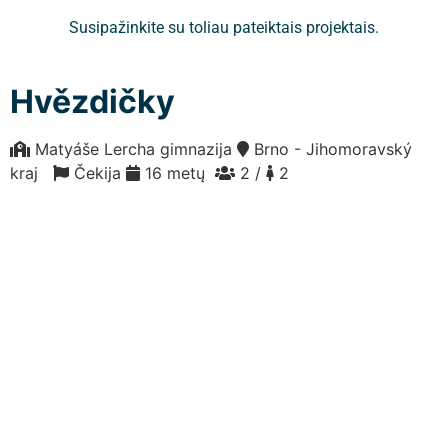
Susipažinkite su toliau pateiktais projektais.
Hvězdičky
Matyáše Lercha gimnazija
Brno - Jihomoravský
kraj
Čekija
16 metų
2 /
2