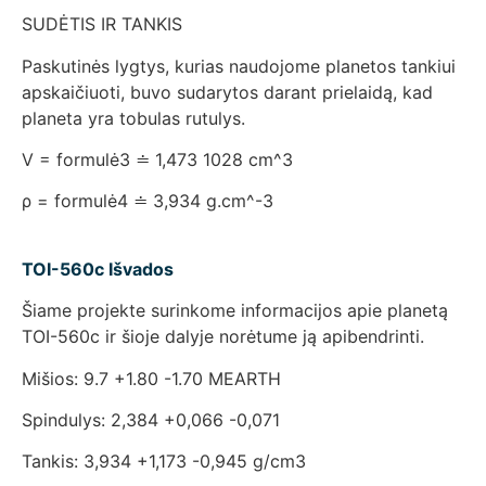
SUDĖTIS IR TANKIS
Paskutinės lygtys, kurias naudojome planetos tankiui
apskaičiuoti, buvo sudarytos darant prielaidą, kad
planeta yra tobulas rutulys.
V = formulė3 ≐ 1,473 1028 cm^3
ρ = formulė4 ≐ 3,934 g.cm^-3
TOI-560c Išvados
Šiame projekte surinkome informacijos apie planetą
TOI-560c ir šioje dalyje norėtume ją apibendrinti.
Mišios: 9.7 +1.80 -1.70 MEARTH
Spindulys: 2,384 +0,066 -0,071
Tankis: 3,934 +1,173 -0,945 g/cm3