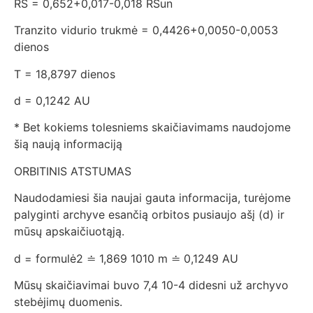
RS = 0,652+0,017-0,018 RSun
Tranzito vidurio trukmė = 0,4426+0,0050-0,0053
dienos
T = 18,8797 dienos
d = 0,1242 AU
* Bet kokiems tolesniems skaičiavimams naudojome
šią naują informaciją
ORBITINIS ATSTUMAS
Naudodamiesi šia naujai gauta informacija, turėjome
palyginti archyve esančią orbitos pusiaujo ašį (d) ir
mūsų apskaičiuotąją.
d = formulė2 ≐ 1,869 1010 m ≐ 0,1249 AU
Mūsų skaičiavimai buvo 7,4 10-4 didesni už archyvo
stebėjimų duomenis.