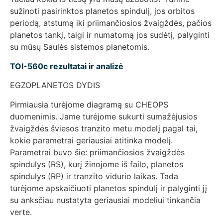
sužinoti pasirinktos planetos spindulį, jos orbitos
periodą, atstumą iki priimančiosios žvaigždės, pačios
planetos tankį, taigi ir numatomą jos sudėtį, palyginti
su mūsų Saulės sistemos planetomis.
TOI-560c rezultatai ir analizė
EGZOPLANETOS DYDIS
Pirmiausia turėjome diagramą su CHEOPS
duomenimis. Jame turėjome sukurti sumažėjusios
žvaigždės šviesos tranzito metu modelį pagal tai,
kokie parametrai geriausiai atitinka modelį.
Parametrai buvo šie: priimančiosios žvaigždės
spindulys (RS), kurį žinojome iš failo, planetos
spindulys (RP) ir tranzito vidurio laikas. Tada
turėjome apskaičiuoti planetos spindulį ir palyginti jį
su anksčiau nustatyta geriausiai modeliui tinkančia
verte.