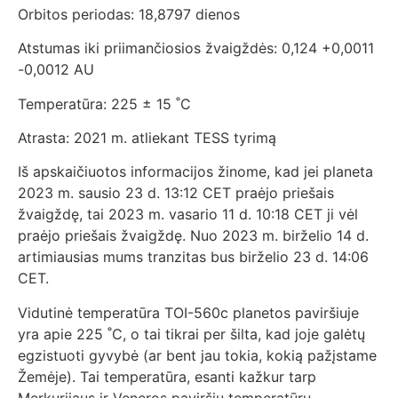
Orbitos periodas: 18,8797 dienos
Atstumas iki priimančiosios žvaigždės: 0,124 +0,0011
-0,0012 AU
Temperatūra: 225 ± 15 ˚C
Atrasta: 2021 m. atliekant TESS tyrimą
Iš apskaičiuotos informacijos žinome, kad jei planeta
2023 m. sausio 23 d. 13:12 CET praėjo priešais
žvaigždę, tai 2023 m. vasario 11 d. 10:18 CET ji vėl
praėjo priešais žvaigždę. Nuo 2023 m. birželio 14 d.
artimiausias mums tranzitas bus birželio 23 d. 14:06
CET.
Vidutinė temperatūra TOI-560c planetos paviršiuje
yra apie 225 ˚C, o tai tikrai per šilta, kad joje galėtų
egzistuoti gyvybė (ar bent jau tokia, kokią pažįstame
Žemėje). Tai temperatūra, esanti kažkur tarp
Merkurijaus ir Veneros paviršių temperatūrų.