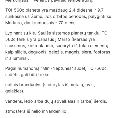
TOI-560c planeta yra maždaug 2,4 didesnė ir 9,7
sunkesnė už Žemę. Jos orbitos periodas, palyginti su
Merkuro, dar trumpesnis - 70 dienų.
Lyginant su kitų Saulės sistemos planetų tankiu, TOI-
560c tankis yra panašus į Marso (Marsas yra
sausumos, kieta planeta, sudaryta iš tokių elementų
kaip silicis, deguonis, geležis, magnis, siera, fosforas
ir aliuminis).
Pagal numanomą "Mini-Neptunes" sudėtį TOI-560c
sudėtis gali būti tokia:
uolinis branduolys (sudarytas iš metalų, pvz.,
geležies).
vandens, ledo arba dujų apvalkalas ir (arba) šerdis.
atmosfera iš helio ir vandenilio