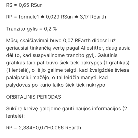
RS = 0,65 RSun
RP = formulė1 ≐ 0,029 RSun ≐ 3,17 REarth
Tranzito gylis = 0,2 %
Mūsų skaičiavimai buvo 0,07 REarth didesni už
geriausiai tinkančią vertę pagal Allesfitter, daugiausia
dėl to, kad suapvalinome tranzito gylį. Galutinis
grafikas taip pat buvo šiek tiek pakrypęs (1 grafikas)
(1 lentelė), o iš jo galime teigti, kad žvaigždės šviesa
palaipsniui mažėjo, o tai leidžia manyti, kad
palydovas po kurio laiko šiek tiek nukrypo.
ORBITALINIS PERIODAS
Sukūrę kreivę galėjome gauti naujos informacijos (2
lentelė):
RP = 2,384+0,071-0,066 REarth