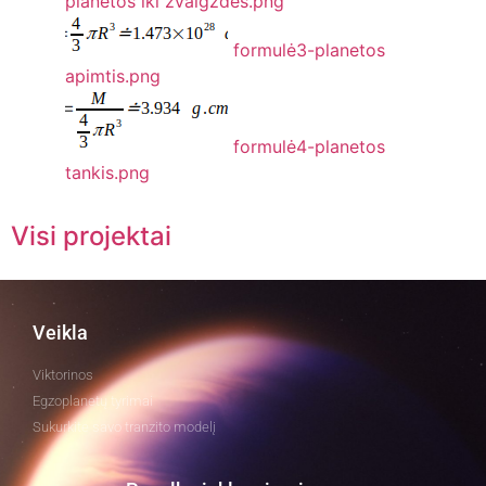
planetos iki žvaigždės.png
formulė3-planetos
apimtis.png
formulė4-planetos
tankis.png
Visi projektai
Veikla
Viktorinos
Egzoplanetų tyrimai
Sukurkite savo tranzito modelį