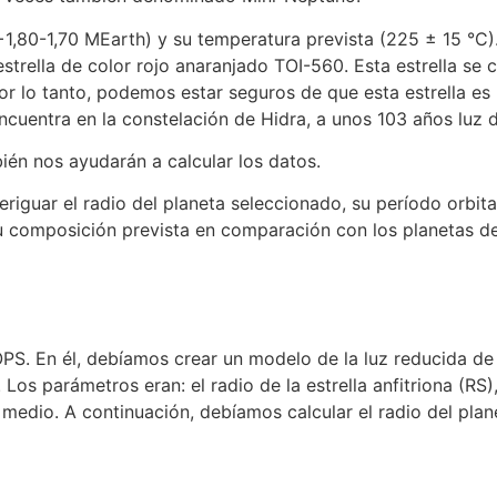
0-1,70 MEarth) y su temperatura prevista (225 ± 15 °C).
trella de color rojo anaranjado TOI-560. Esta estrella se 
or lo tanto, podemos estar seguros de que esta estrella e
ncuentra en la constelación de Hidra, a unos 103 años luz de
ién nos ayudarán a calcular los datos.
guar el radio del planeta seleccionado, su período orbital, 
 su composición prevista en comparación con los planetas d
S. En él, debíamos crear un modelo de la luz reducida de la
os parámetros eran: el radio de la estrella anfitriona (RS)
to medio. A continuación, debíamos calcular el radio del pla