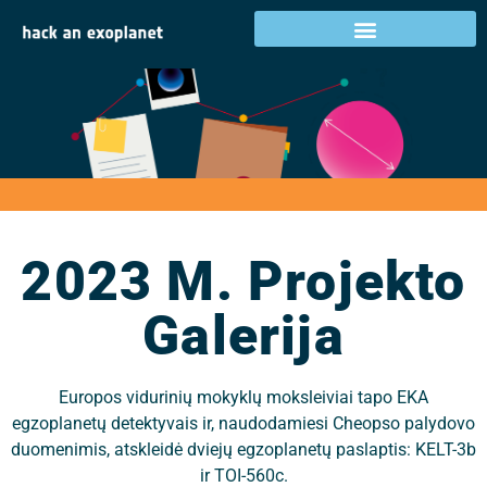
2023 m. projekto
galerija
2023 M. Projekto
Galerija
Europos vidurinių mokyklų moksleiviai tapo EKA
egzoplanetų detektyvais ir, naudodamiesi Cheopso palydovo
duomenimis, atskleidė dviejų egzoplanetų paslaptis: KELT-3b
ir TOI-560c.