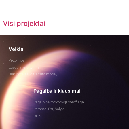
Visi projektai
Veikla
Viktorinos
Egzoplanetų tyrimai
Sukurkite savo tranzito modelį
Pagalba ir klausimai
Pagalbinė mokomoji medžiaga
Parama jūsų šalyje
DUK