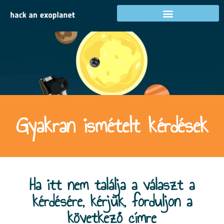
GYIK
Tevékenységek az Ön országában
Gyakran ismételt kérdések
Ha itt nem találja a választ a
kérdésére, kérjük, forduljon a
következő címre