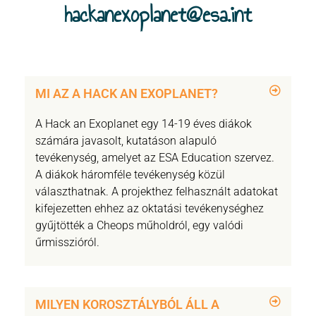
hackanexoplanet@esa.int
MI AZ A HACK AN EXOPLANET?
A Hack an Exoplanet egy 14-19 éves diákok
számára javasolt, kutatáson alapuló
tevékenység, amelyet az ESA Education szervez.
A diákok háromféle tevékenység közül
választhatnak. A projekthez felhasznált adatokat
kifejezetten ehhez az oktatási tevékenységhez
gyűjtötték a Cheops műholdról, egy valódi
űrmisszióról.
MILYEN KOROSZTÁLYBÓL ÁLL A