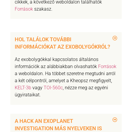
cikkek, a következő weboldalon találhatók
Források
szakasz.
HOL TALÁLOK TOVÁBBI
INFORMÁCIÓKAT AZ EXOBOLYGÓKRÓL?
Az exobolygókkal kapcsolatos általános
információk az alábbiakban olvashatók
Források
a weboldalon. Ha többet szeretne megtudni arról
a két célpontról, amelyet a Kheopsz megfigyelt,
KELT-3b
vagy
TOI-560c
, nézze meg az egyéni
ügyirataikat.
A HACK AN EXOPLANET
INVESTIGATION MÁS NYELVEKEN IS