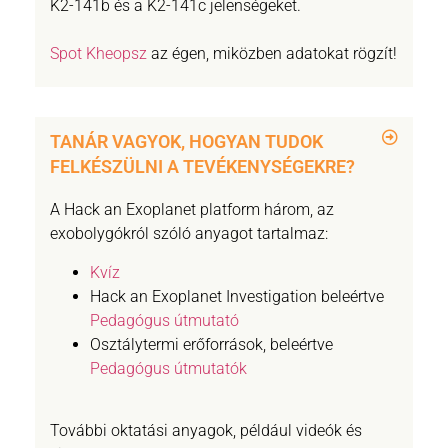
K2-141b és a K2-141c jelenségeket.
Spot Kheopsz
az égen, miközben adatokat rögzít!
TANÁR VAGYOK, HOGYAN TUDOK
FELKÉSZÜLNI A TEVÉKENYSÉGEKRE?
A Hack an Exoplanet platform három, az
exobolygókról szóló anyagot tartalmaz:
Kvíz
Hack an Exoplanet Investigation beleértve
Pedagógus útmutató
Osztálytermi erőforrások, beleértve
Pedagógus útmutatók
További oktatási anyagok, például videók és