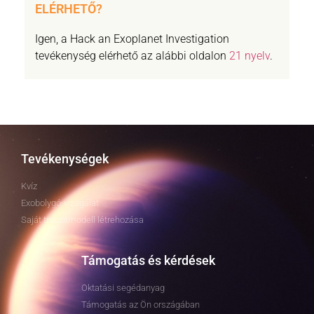
ELÉRHETŐ?
Igen, a Hack an Exoplanet Investigation
tevékenység elérhető az alábbi oldalon
21 nyelv
.
Tevékenységek
Kvíz
Exobolygó-vizsgálat
Saját tranzitmodell létrehozása
Támogatás és kérdések
Oktatási segédanyag
Támogatás az Ön országában