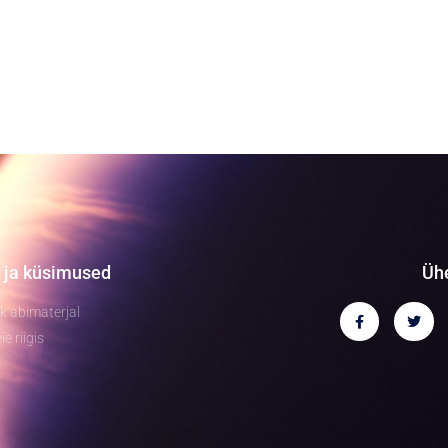
 ja küsimused
Üh
ik abimaterjal
ie riigis