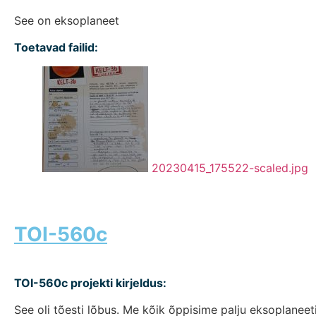
See on eksoplaneet
Toetavad failid:
20230415_175522-scaled.jpg
TOI-560c
TOI-560c projekti kirjeldus:
See oli tõesti lõbus. Me kõik õppisime palju eksoplanee