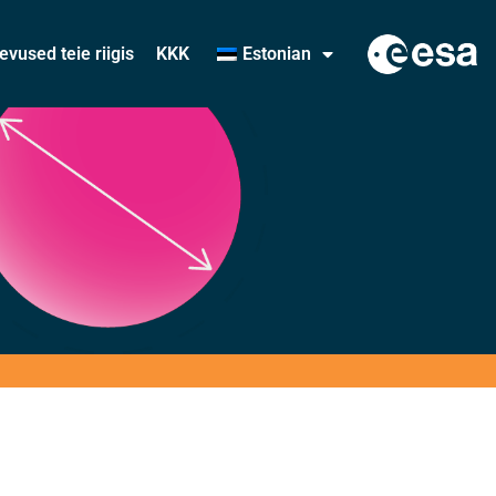
evused teie riigis
KKK
Estonian