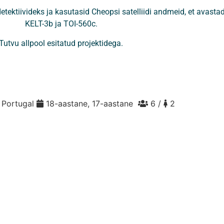
ektiivideks ja kasutasid Cheopsi satelliidi andmeid, et avasta
KELT-3b ja TOI-560c.
Tutvu allpool esitatud projektidega.
Portugal
18-aastane, 17-aastane
6 /
2