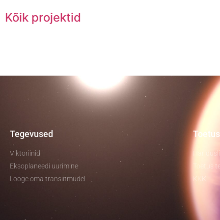
Kõik projektid
Tegevused
Toetus
Viktoriinid
Haridusl
Eksoplaneedi uurimine
Toetus te
Looge oma transiitmudel
KKK