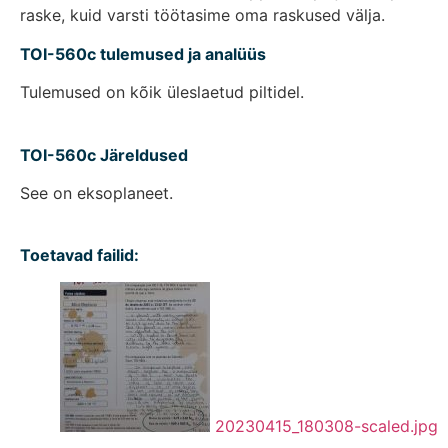
raske, kuid varsti töötasime oma raskused välja.
TOI-560c tulemused ja analüüs
Tulemused on kõik üleslaetud piltidel.
TOI-560c Järeldused
See on eksoplaneet.
Toetavad failid:
20230415_180308-scaled.jpg