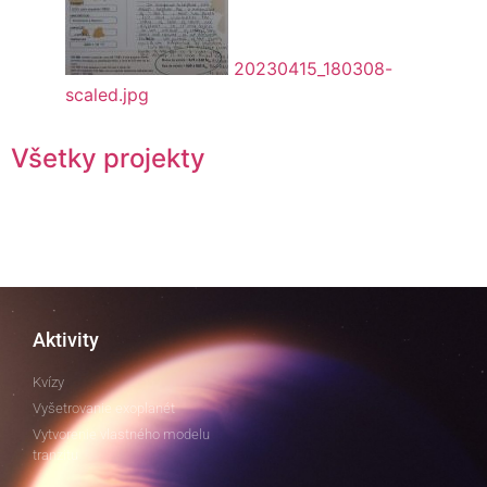
20230415_180308-
scaled.jpg
Všetky projekty
Aktivity
Kvízy
Vyšetrovanie exoplanét
Vytvorenie vlastného modelu
tranzitu