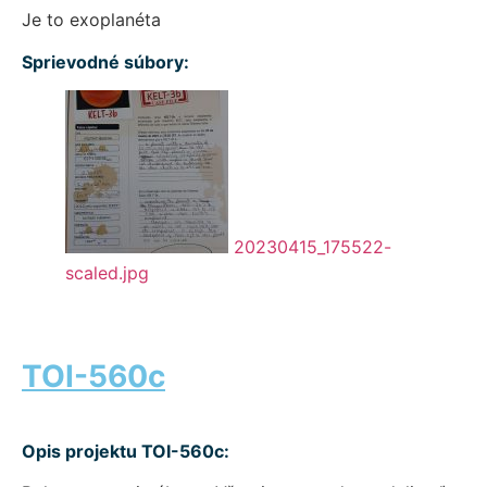
Je to exoplanéta
Sprievodné súbory:
20230415_175522-
scaled.jpg
TOI-560c
Opis projektu TOI-560c: