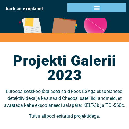
Projekti galerii 2023
Projekti Galerii
2023
Euroopa keskkooliõpilased said koos ESAga eksoplaneedi
detektiivideks ja kasutasid Cheopsi satelliidi andmeid, et
avastada kahe eksoplaneedi salapära: KELT-3b ja TOI-560c.
Tutvu allpool esitatud projektidega.