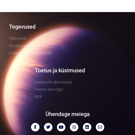
Tegevused
Viktoriinid
Eksoplaneedi uurimine
Looge oma transiitmudel
Toetus ja küsimused
Hariduslik abimaterjal
Toetus teie riigis
KKK
Ühendage meiega