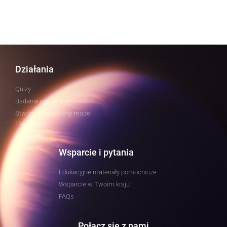
Działania
Quizy
Badanie egzoplanet
Stwórz swój własny model
tranzytowy
Wsparcie i pytania
Edukacyjne materiały pomocnicze
Wsparcie w Twoim kraju
FAQs
Połącz się z nami