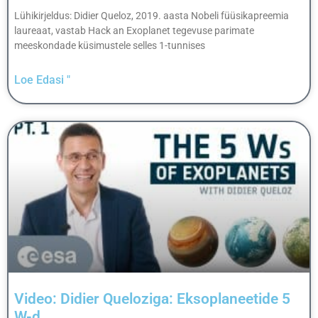
Lühikirjeldus: Didier Queloz, 2019. aasta Nobeli füüsikapreemia
laureaat, vastab Hack an Exoplanet tegevuse parimate
meeskondade küsimustele selles 1-tunnises
Loe Edasi "
Video: Didier Queloziga: Eksoplaneetide 5
W-d.