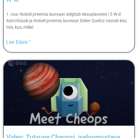
1. osa: Nobeli preemia laureaat selgitab eksoplaneete | 5 W-d
Astrofüüsik ja Nobeli preemia laureaat Didier Queloz vastab kes,
mis, kus, millal
Loe Edasi "
Video: Tutvuge Cheopsi, iseloomustava