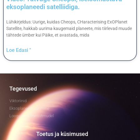
eksoplaneedi satelliidiga.
Lühikirjeldus: Uurige, kuidas Cheops, CHaracterising ExOPlanet
Satellite, hakkab uurima kaugemaid planeete, mis tiirlevad muude
tähtede ümber kui Päike, et avastada, mida
Loe Edasi "
Tegevused
Viktoriinid
Eksoplaneedi uurimine
Looge oma transiitmudel
Toetus ja küsimused