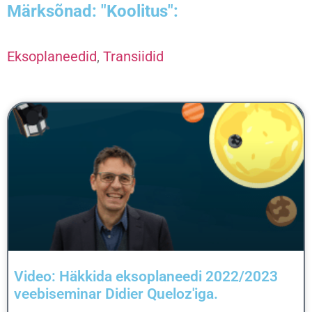
Märksõnad: "Koolitus":
Eksoplaneedid
,
Transiidid
Video: Häkkida eksoplaneedi 2022/2023
veebiseminar Didier Queloz'iga.