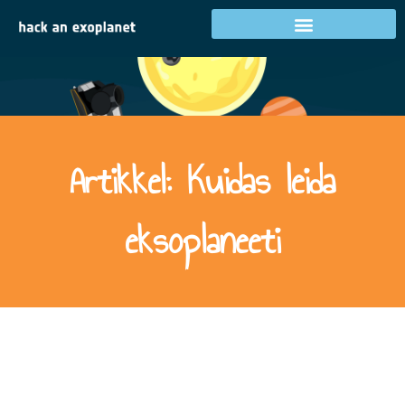
Artikkel: Kuidas leida
eksoplaneeti