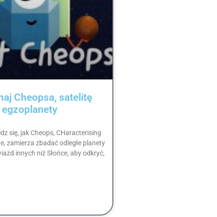
aj Cheopsa, satelitę
 egzoplanety
edz się, jak Cheops, CHaracterising
te, zamierza zbadać odległe planety
azd innych niż Słońce, aby odkryć,