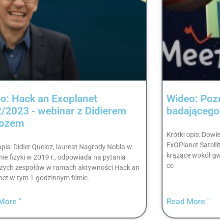
o: Hack an Exoplanet
Wideo: Pozn
/2023 - webinar z Didierem
badającego
lozem
Krótki opis: Dowi
ExOPlanet Satelli
opis: Didier Queloz, laureat Nagrody Nobla w
krążące wokół gwi
nie fizyki w 2019 r., odpowiada na pytania
co
szych zespołów w ramach aktywności Hack an
net w tym 1-godzinnym filmie.
More "
Read More "