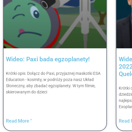
Wideo: Paxi bada egzoplanety!
Wide
2022
Que
Krótki opis: Dołącz do Paxi, przyjaznej maskotki ESA
Education - kosmity, w podróży poza nasz Układ
Słoneczny, aby zbadać egzoplanety. W tym filmie,
Krótki 
skierowanym do dzieci
dziedzi
najlep
Exopla
Read More "
Read 