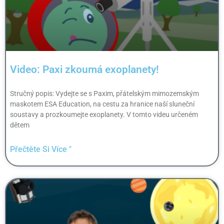
Video: Paxi zkoumá exoplanety!
Stručný popis: Vydejte se s Paxim, přátelským mimozemským
maskotem ESA Education, na cestu za hranice naší sluneční
soustavy a prozkoumejte exoplanety. V tomto videu určeném
dětem
Přečtěte Si Více "