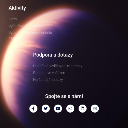
Aktivity
Kvízy
Vyšetřování exoplanet
Vytvoření vlastního modelu
tranzitu
Podpora a dotazy
Podpůrné vzdělávací materiály
Podpora ve vaší zemi
Nejčastější dotazy
Spojte se s námi