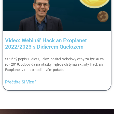
Video: Webinář Hack an Exoplanet
2022/2023 s Didierem Quelozem
Stručný popis: Didier Queloz, nositel Nobelovy ceny za fyziku za
rok 2019, odpovídá na otázky nejlepších týmů aktivity Hack an
Exoplanet v tomto hodinovém pořadu.
Přečtěte Si Více "