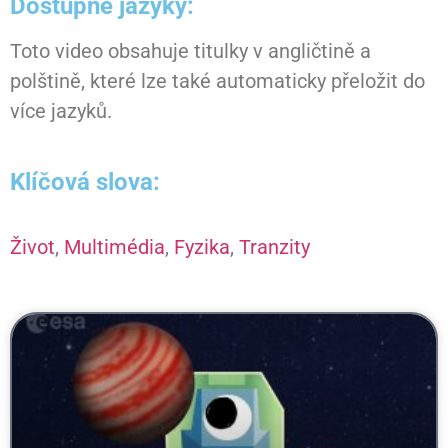
Dostupné jazyky:
Toto video obsahuje titulky v angličtině a
polštině, které lze také automaticky přeložit do
více jazyků.
Klíčová slova:
Život
,
Multimédia
,
Fyzika
,
Tranzity