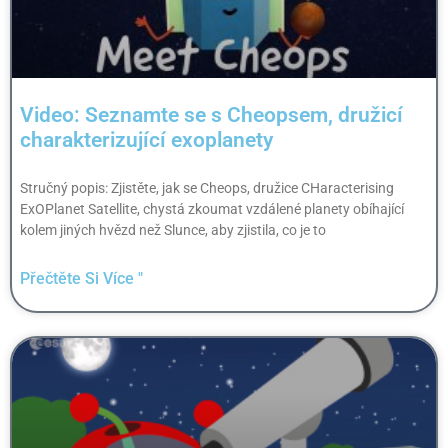
Video: Seznamte se s Cheopsem, družicí
charakterizující exoplanety
Stručný popis: Zjistěte, jak se Cheops, družice CHaracterising
ExOPlanet Satellite, chystá zkoumat vzdálené planety obíhající
kolem jiných hvězd než Slunce, aby zjistila, co je to
Přečtěte Si Více "