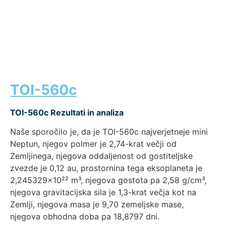
TOI-560c
TOI-560c Rezultati in analiza
Naše sporočilo je, da je TOI-560c najverjetneje mini
Neptun, njegov polmer je 2,74-krat večji od
Zemljinega, njegova oddaljenost od gostiteljske
zvezde je 0,12 au, prostornina tega eksoplaneta je
2,245329×10²² m³, njegova gostota pa 2,58 g/cm³,
njegova gravitacijska sila je 1,3-krat večja kot na
Zemlji, njegova masa je 9,70 zemeljske mase,
njegova obhodna doba pa 18,8797 dni.