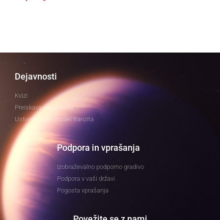
Dejavnosti
Kvizi
Preiskava eksoplanet
Ustvarite svoj model tranzita
Podpora in vprašanja
Izobraževalno podporno gradivo
Podpora v vaši državi
Pogosta vprašanja
Povežite se z nami