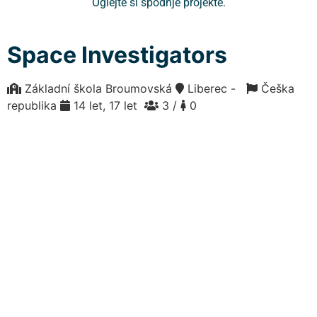
Oglejte si spodnje projekte.
Space Investigators
Základní škola Broumovská
Liberec -
Češka
republika
14 let, 17 let
3 /
0