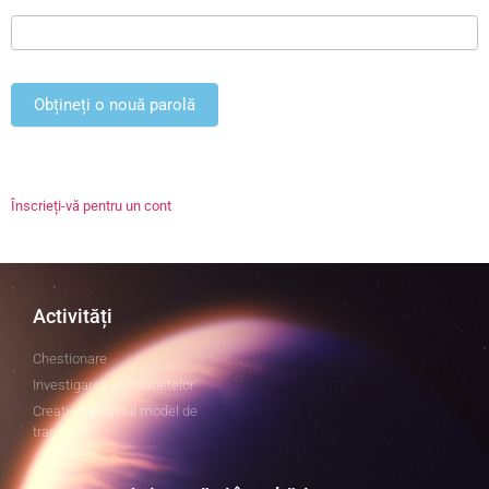
Înscrieți-vă pentru un cont
Activități
Chestionare
Investigarea exoplanetelor
Creați-vă propriul model de
tranzit