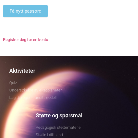
Registrer deg for en konto
Aktiviteter
Quiz
Undersøkelse av eksoplaneter
Lag din egen transittmodell
Støtte og spørsmål
Pedagogisk støttemateriell
Støtte i ditt land