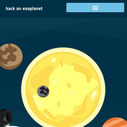
Tilbakestill passord