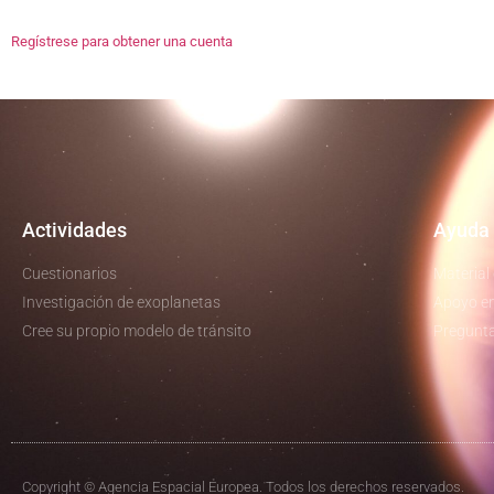
Regístrese para obtener una cuenta
Actividades
Ayuda 
Cuestionarios
Material
Investigación de exoplanetas
Apoyo en
Cree su propio modelo de tránsito
Pregunta
Copyright © Agencia Espacial Europea. Todos los derechos reservados.