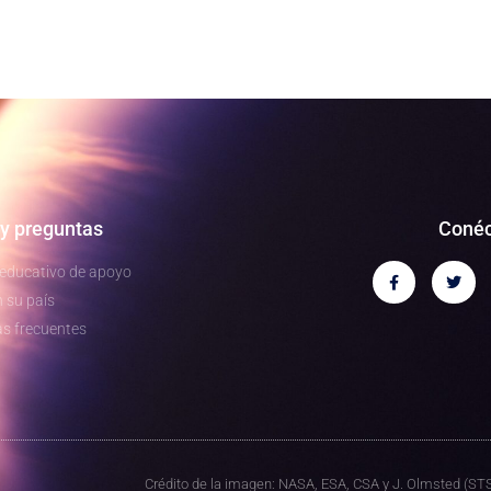
y preguntas
Conéc
 educativo de apoyo
 su país
s frecuentes
Crédito de la imagen: NASA, ESA, CSA y J. Olmsted (STS