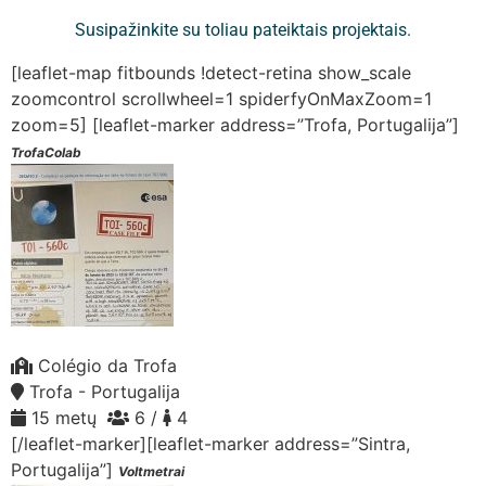
Susipažinkite su toliau pateiktais projektais.
[leaflet-map fitbounds !detect-retina show_scale
zoomcontrol scrollwheel=1 spiderfyOnMaxZoom=1
zoom=5]
[leaflet-marker address=”Trofa, Portugalija”]
TrofaColab
Colégio da Trofa
Trofa - Portugalija
15 metų
6 /
4
[/leaflet-marker][leaflet-marker address=”Sintra,
Portugalija”]
Voltmetrai