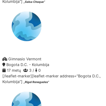
Kolumbija”]
„Salsa Choque“
Gimnasio Vermont
Bogota D.C. - Kolumbija
17 metų
3 /
0
[/leaflet-marker][leaflet-marker address=”Bogota D.C.,
Kolumbija”]
„Rigel Renegades“