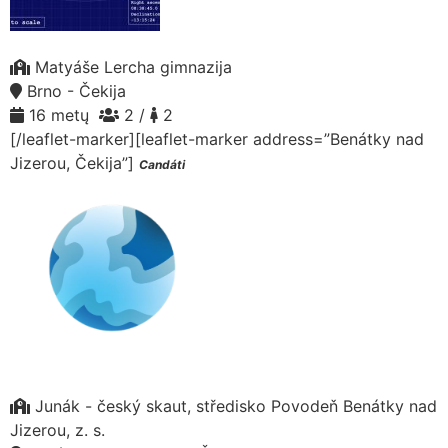
Matyáše Lercha gimnazija
Brno - Čekija
16 metų
2 /
2
[/leaflet-marker][leaflet-marker address=”Benátky nad
Jizerou, Čekija”]
Candáti
Junák - český skaut, středisko Povodeň Benátky nad
Jizerou, z. s.