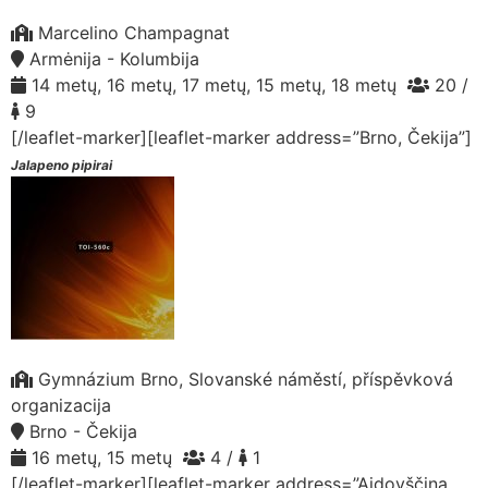
Marcelino Champagnat
Armėnija - Kolumbija
14 metų, 16 metų, 17 metų, 15 metų, 18 metų
20 /
9
[/leaflet-marker][leaflet-marker address=”Brno, Čekija”]
Jalapeno pipirai
Gymnázium Brno, Slovanské náměstí, příspěvková
organizacija
Brno - Čekija
16 metų, 15 metų
4 /
1
[/leaflet-marker][leaflet-marker address=”Ajdovščina,