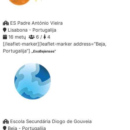
ES Padre António Vieira
Lisabona - Portugalija
16 metų
6 /
4
[/leaflet-marker][leaflet-marker address=”Beja,
Portugalija”]
„ExoBejenses“
Escola Secundária Diogo de Gouveia
Beja - Portugalija