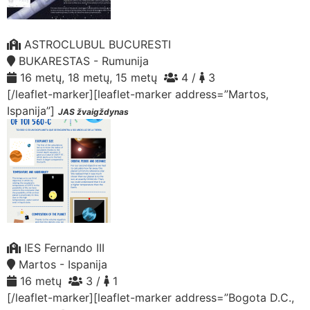
ASTROCLUBUL BUCURESTI
BUKARESTAS - Rumunija
16 metų, 18 metų, 15 metų
4 /
3
[/leaflet-marker][leaflet-marker address=”Martos,
Ispanija”]
JAS žvaigždynas
IES Fernando III
Martos - Ispanija
16 metų
3 /
1
[/leaflet-marker][leaflet-marker address=”Bogota D.C.,