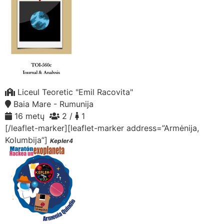
Liceul Teoretic "Emil Racovita"
Baia Mare - Rumunija
16 metų
2 /
1
[/leaflet-marker][leaflet-marker address=”Armėnija,
Kolumbija”]
Kepler4