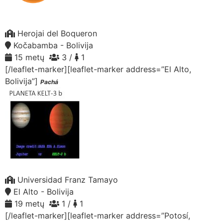
Herojai del Boqueron
Kočabamba - Bolivija
15 metų
3 /
1
[/leaflet-marker][leaflet-marker address=”El Alto,
Bolivija”]
Pachá
Universidad Franz Tamayo
El Alto - Bolivija
19 metų
1 /
1
[/leaflet-marker][leaflet-marker address=”Potosí,