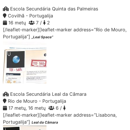
Escola Secundária Quinta das Palmeiras
Covilhã - Portugalija
16 metų
7 /
2
[/leaflet-marker][leaflet-marker address=”Rio de Mouro,
Portugalija”]
„Leal Space“
Escola Secundária Leal da Câmara
Rio de Mouro - Portugalija
17 metų, 16 metų
6 /
[/leaflet-marker][leaflet-marker address=”Lisabona,
Portugalija”]
Leal da Câmara