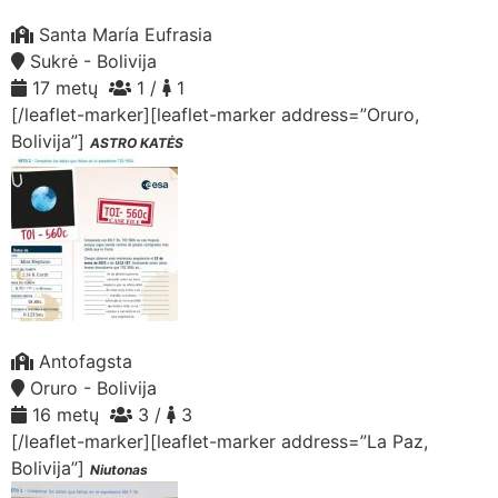
Santa María Eufrasia
Sukrė - Bolivija
17 metų
1 /
1
[/leaflet-marker][leaflet-marker address=”Oruro,
Bolivija”]
ASTRO KATĖS
Antofagsta
Oruro - Bolivija
16 metų
3 /
3
[/leaflet-marker][leaflet-marker address=”La Paz,
Bolivija”]
Niutonas