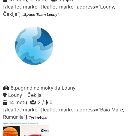
[/leaflet-marker][leaflet-marker address=”Louny,
Čekija”]
„Space Team Louny“
8.pagrindinė mokykla Louny
Louny - Čekija
14 metų
2 /
0
[/leaflet-marker][leaflet-marker address=”Baia Mare,
Rumunija”]
Tyrinėtojai