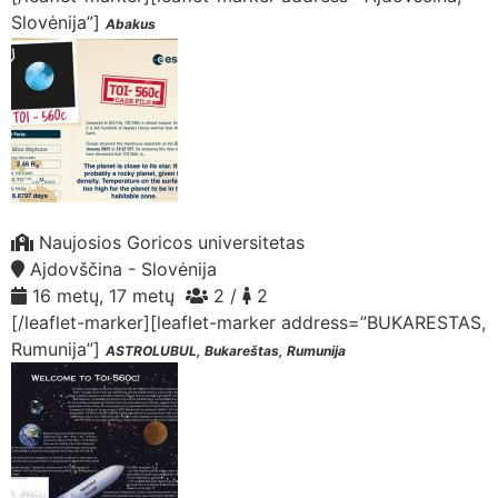
Slovėnija”]
Abakus
Naujosios Goricos universitetas
Ajdovščina - Slovėnija
16 metų, 17 metų
2 /
2
[/leaflet-marker][leaflet-marker address=”BUKARESTAS,
Rumunija”]
ASTROLUBUL, Bukareštas, Rumunija