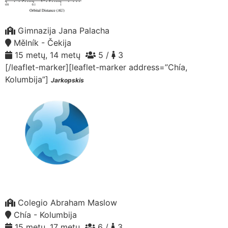
Gimnazija Jana Palacha
Mělník - Čekija
15 metų, 14 metų
5 /
3
[/leaflet-marker][leaflet-marker address=”Chía,
Kolumbija”]
Jarkopskis
Colegio Abraham Maslow
Chía - Kolumbija
15 metų, 17 metų
6 /
3