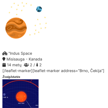
"Indus Space
Misisauga - Kanada
14 metų
2 /
2
[/leaflet-marker][leaflet-marker address=”Brno, Čekija”]
Žvaigždutės