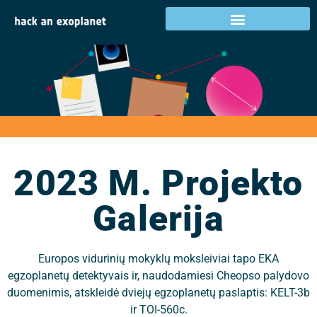
2023 m. projekto
galerija
2023 M. Projekto
Galerija
Europos vidurinių mokyklų moksleiviai tapo EKA
egzoplanetų detektyvais ir, naudodamiesi Cheopso palydovo
duomenimis, atskleidė dviejų egzoplanetų paslaptis: KELT-3b
ir TOI-560c.