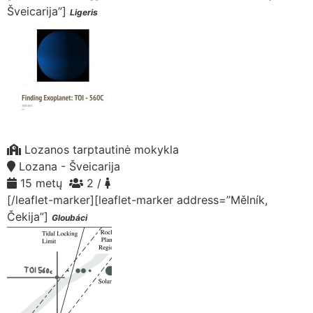
Šveicarija”]
Ligeris
Lozanos tarptautinė mokykla
Lozana - Šveicarija
15 metų
2 /
[/leaflet-marker][leaflet-marker address=”Mělník,
Čekija”]
Gloubáci