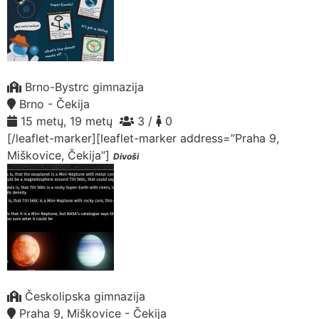
Brno-Bystrc gimnazija
Brno - Čekija
15 metų, 19 metų
3 /
0
[/leaflet-marker][leaflet-marker address=”Praha 9,
Miškovice, Čekija”]
Divoši
Českolipska gimnazija
Praha 9, Miškovice - Čekija