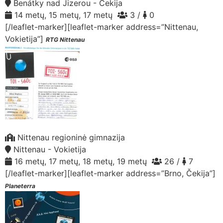
Benátky nad Jizerou - Čekija
14 metų, 15 metų, 17 metų
3 /
0
[/leaflet-marker][leaflet-marker address=”Nittenau,
Vokietija”]
RTG Nittenau
Nittenau regioninė gimnazija
Nittenau - Vokietija
16 metų, 17 metų, 18 metų, 19 metų
26 /
7
[/leaflet-marker][leaflet-marker address=”Brno, Čekija”]
Planeterra