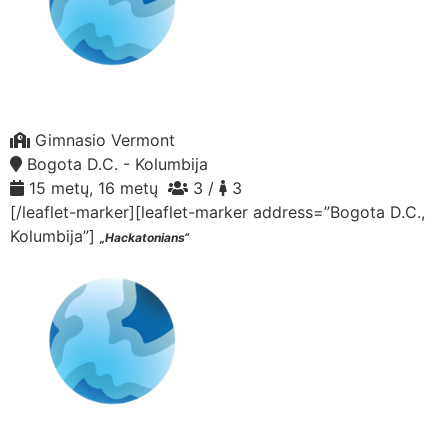
Gimnasio Vermont
Bogota D.C. - Kolumbija
15 metų, 16 metų
3 /
3
[/leaflet-marker][leaflet-marker address=”Bogota D.C.,
Kolumbija”]
„Hackatonians“