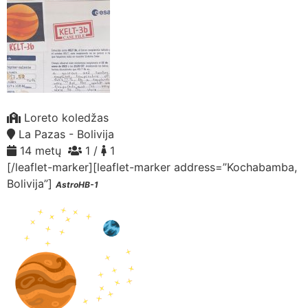
Loreto koledžas
La Pazas - Bolivija
14 metų
1 /
1
[/leaflet-marker][leaflet-marker address=”Kochabamba,
Bolivija”]
AstroHB-1