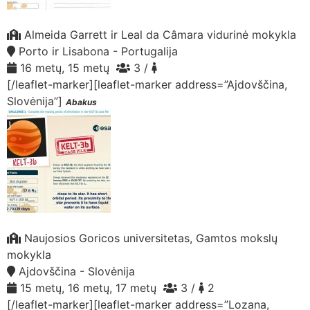
Almeida Garrett ir Leal da Câmara vidurinė mokykla
Porto ir Lisabona - Portugalija
16 metų, 15 metų
3 /
[/leaflet-marker][leaflet-marker address=”Ajdovščina,
Slovėnija”]
Abakus
Naujosios Goricos universitetas, Gamtos mokslų
mokykla
Ajdovščina - Slovėnija
15 metų, 16 metų, 17 metų
3 /
2
[/leaflet-marker][leaflet-marker address=”Lozana,