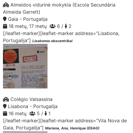
Almeidos vidurinė mokykla (Escola Secundária
Almeida Garrett)
Gaia - Portugalija
18 metų, 17 metų
6 /
2
[/leaflet-marker][leaflet-marker address=”Lisabona,
Portugalija”]
Lisabonos ekscentrikai
Colégio Valsassina
Lisabona - Portugalija
16 metų
5 /
1
[/leaflet-marker][leaflet-marker address=”Vila Nova de
Gaia, Portugalija”]
Mariana, Ana, Henrique (ESAG)