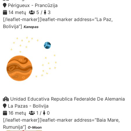
Périgueux - Prancūzija
14 metų
5 /
3
[/leaflet-marker][leaflet-marker address=”La Paz,
Bolivija”]
Kanopas
Unidad Educativa Republica Federalde De Alemania
La Pazas - Bolivija
16 metų
1 /
0
[/leaflet-marker][leaflet-marker address=”Baia Mare,
Rumunija”]
O-Moon