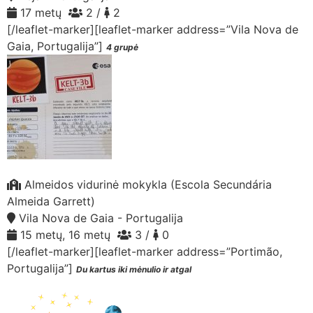
17 metų
2 /
2
[/leaflet-marker][leaflet-marker address=”Vila Nova de
Gaia, Portugalija”]
4 grupė
Almeidos vidurinė mokykla (Escola Secundária
Almeida Garrett)
Vila Nova de Gaia - Portugalija
15 metų, 16 metų
3 /
0
[/leaflet-marker][leaflet-marker address=”Portimão,
Portugalija”]
Du kartus iki mėnulio ir atgal