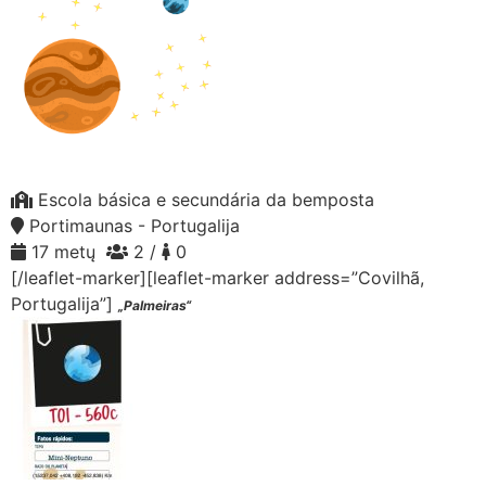
Escola básica e secundária da bemposta
Portimaunas - Portugalija
17 metų
2 /
0
[/leaflet-marker][leaflet-marker address=”Covilhã,
Portugalija”]
„Palmeiras“