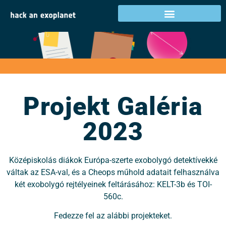
Projekt Galéria 2023
Tevékenységek az Ön országában
Projekt Galéria
2023
Középiskolás diákok Európa-szerte exobolygó detektívekké
váltak az ESA-val, és a Cheops műhold adatait felhasználva
két exobolygó rejtélyeinek feltárásához: KELT-3b és TOI-
560c.
Fedezze fel az alábbi projekteket.