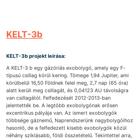
KELT-3b
KELT-3b projekt leírása:
A KELT-3 b egy gázóriás exobolygó, amely egy F-
típusú csillag körül kering. Tömege 1,94 Jupiter, ami
körülbelül 16,50 Földnek felel meg, 2,7 nap (65 óra)
alatt kerüli meg csillagát, és 0,04123 AU távolságra
van csillagától. Felfedezését 2012-2013-ban
jelentették be. A legtöbb exobolygónak erősen
excentrikus pályája van. Az ismert exobolygók
többsége gáznemű, Naprendszerünk nagybolygóihoz
hasonló, de a felfedezett kisebb exobolygók közül
néhány sziklásabb, földi összetételű. Tekintettel arra,