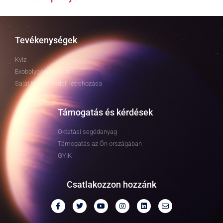
Tevékenységek
Kvíz
Exobolygó-vizsgálat
Saját tranzitmodell létrehozása
Támogatás és kérdések
Oktatási segédanyag
Támogatás az Ön országában
GYIK
Csatlakozzon hozzánk