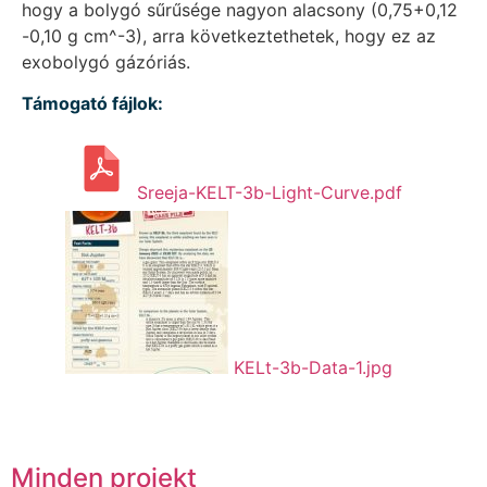
hogy a bolygó sűrűsége nagyon alacsony (0,75+0,12
-0,10 g cm^-3), arra következtethetek, hogy ez az
exobolygó gázóriás.
Támogató fájlok:
Sreeja-KELT-3b-Light-Curve.pdf
KELt-3b-Data-1.jpg
Minden projekt