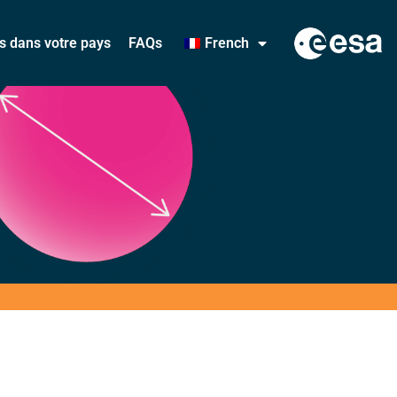
és dans votre pays
FAQs
French