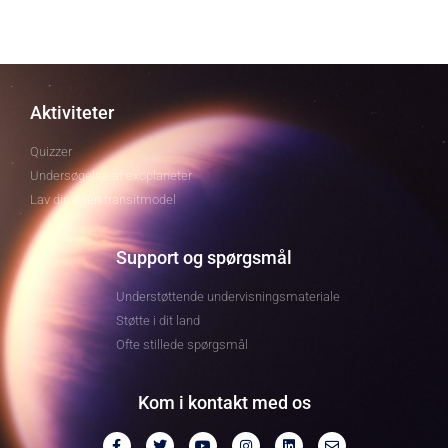
Aktiviteter
Quizzer
Undersøgelse af exoplaneter
Lav din egen transitmodel
Support og spørgsmål
Understøttende undervisningsmateriale
Støtte i dit land
Ofte stillede spørgsmål
Kom i kontakt med os