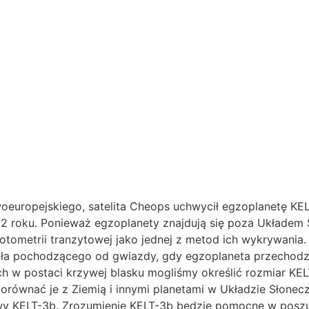
europejskiego, satelita Cheops uchwycił egzoplanetę KELT
2 roku. Ponieważ egzoplanety znajdują się poza Układem Sł
tometrii tranzytowej jako jednej z metod ich wykrywania. 
atła pochodzącego od gwiazdy, gdy egzoplaneta przechodz
 w postaci krzywej blasku mogliśmy określić rozmiar KELT
y porównać je z Ziemią i innymi planetami w Układzie Słone
rawy KELT-3b. Zrozumienie KELT-3b będzie pomocne w posz