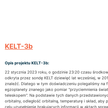
KELT-3b
Opis projektu KELT-3b:
22 stycznia 2023 roku, o godzinie 23:20 czasu środkowo
odkryta przez sondę KELT dziewięć lat wcześniej, w 201
znaleźć. Dlatego w tym doświadczeniu polegaliśmy na fo
egzoplanety znanego jako pomiar "przyciemnienia świ
teleskopem". Na podstawie tych danych przedstawionych
orbitalny, odległość orbitalną, temperaturę i skład, ab
celu uzupełnienie brakujących informacji w aktach sp