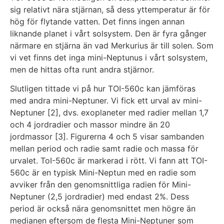
sig relativt nära stjärnan, så dess yttemperatur är för
hög för flytande vatten. Det finns ingen annan
liknande planet i vårt solsystem. Den är fyra gånger
närmare en stjärna än vad Merkurius är till solen. Som
vi vet finns det inga mini-Neptunus i vårt solsystem,
men de hittas ofta runt andra stjärnor.
Slutligen tittade vi på hur TOI-560c kan jämföras
med andra mini-Neptuner. Vi fick ett urval av mini-
Neptuner [2], dvs. exoplaneter med radier mellan 1,7
och 4 jordradier och massor mindre än 20
jordmassor [3]. Figurerna 4 och 5 visar sambanden
mellan period och radie samt radie och massa för
urvalet. ToI-560c är markerad i rött. Vi fann att TOI-
560c är en typisk Mini-Neptun med en radie som
avviker från den genomsnittliga radien för Mini-
Neptuner (2,5 jordradier) med endast 2%. Dess
period är också nära genomsnittet men högre än
medianen eftersom de flesta Mini-Neptuner som