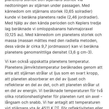
nedtoningen av stjärnan under passagen. Med
kännedom om stjärnans storlek (0,65 solradier)
kunde vi beräkna planetens radie (2,46 jordradier).
Med hjälp av den kända perioden och Keplers tredje
lag beräknade vi omloppsbanans halvmajoraxel
(0,125 au). Med kännedom om planetens storlek och
massa (massan mättes med den radiella metoden,
dess värde är cirka 9,7 jordmassor) kan vi beräkna
planetens genomsnittliga densitet (3,6 g cm-3).
Vi kan också uppskatta planetens temperatur.
Planetens jämviktstemperatur beräknades genom att
anta att stjärnan strålar ut ljus som en svart kropp,
att planeten absorberar en del av ljuset och
reflekterar en del av det, och att planeten strålar ut
en del av energin. Vi beräknade temperaturen för två
olika rotationshastigheter för planeten runt sin axel -
långsam och snabb. Vi har antagit att temperaturen
vid stjärnans yta är 4511 K [1]. För reflektiviteten eller