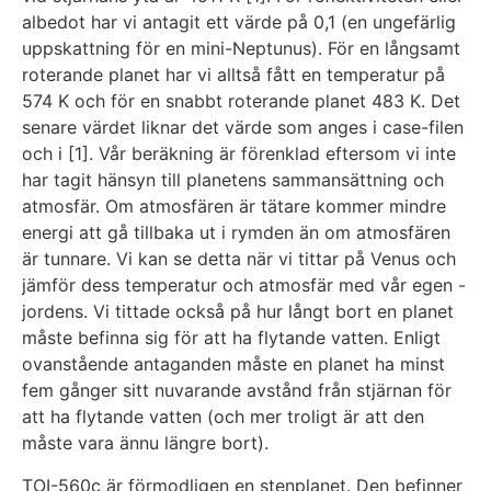
albedot har vi antagit ett värde på 0,1 (en ungefärlig
uppskattning för en mini-Neptunus). För en långsamt
roterande planet har vi alltså fått en temperatur på
574 K och för en snabbt roterande planet 483 K. Det
senare värdet liknar det värde som anges i case-filen
och i [1]. Vår beräkning är förenklad eftersom vi inte
har tagit hänsyn till planetens sammansättning och
atmosfär. Om atmosfären är tätare kommer mindre
energi att gå tillbaka ut i rymden än om atmosfären
är tunnare. Vi kan se detta när vi tittar på Venus och
jämför dess temperatur och atmosfär med vår egen -
jordens. Vi tittade också på hur långt bort en planet
måste befinna sig för att ha flytande vatten. Enligt
ovanstående antaganden måste en planet ha minst
fem gånger sitt nuvarande avstånd från stjärnan för
att ha flytande vatten (och mer troligt är att den
måste vara ännu längre bort).
TOI-560c är förmodligen en stenplanet. Den befinner