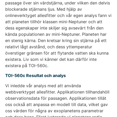
passage över sin värdstjärna, under vilken den delvis
blockerade stjärnans ljus. Med hjälp av
onlineverktyget allesfitter och vår egen analys fann vi
att planeten tillhör klassen mini-Neptuner och att
dess egenskaper inte skiljer sig avsevärt från den
kända populationen av mini-Neptuner. Planeten har
en stenig kärna. Den kretsar kring sin stjärna på ett
relativt lågt avstånd, och dess yttemperatur
överstiger gränsen för att flytande vatten ska kunna
existera. Liv som vi känner det kan därför inte
existera på TOI-560c.
TOI-560c Resultat och analys
Vi inledde vår analys med att använda
webbverktyget allesfitter. Applikationen tillhandahöll
observationsdata för passagen. Applikationen tillät
oss också att anpassa en modell till data, vilket gav
oss värden för några av exoplanetens parametrar
och dess bana. Först justerade vi planetens radie,