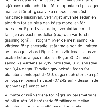
stjärnans radie och tiden för mittpunkten i passagen
manuellt för att gissa vilken modell som bäst
matchade ljuskurvan. Verktyget använde sedan en
algoritm för att hitta den bästa modellen för
passagen. Figur 1 visar data, överplottade med
familjen av bästa modeller (röd) och vår första
gissning (grå). Histogram över de mest sannolika
värdena för planetradie, stjärnradie och tid i mitten
av passagen visas i Figur 2, och värdena, inklusive
osäkerheter, anges i tabellen (Figur 3). De mest
sannolika värdena är 2,39 jordradier, 0,65 solradier
och 0,44 dagar. Tabellen gav också värden för
planetens omloppstid (18,8 dagar) och storleken på
omloppsellipsens halvaxel (0,1242 au) - dessa hade
uppmätts på annat sätt.
Vi mätte också värdena för några av parametrarna
på olika sätt. Vi beräknade förhållandet mellan
planetens storlek och stjärnans storlek via