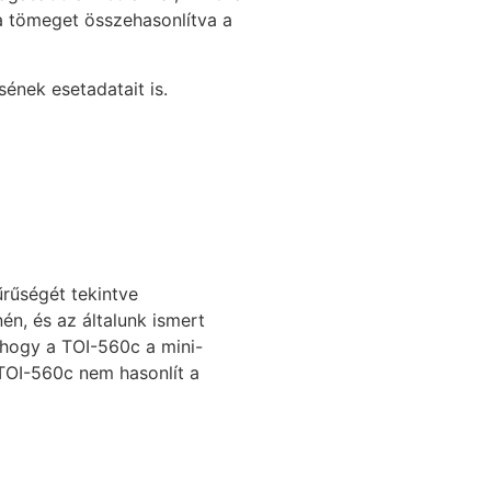
 a tömeget összehasonlítva a
ének esetadatait is.
űrűségét tekintve
én, és az általunk ismert
 hogy a TOI-560c a mini-
 TOI-560c nem hasonlít a