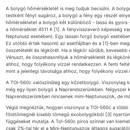
A bolygó hőmérsékletét is meg tudjuk becsülni. A bolygó
testként fényt sugároz, a bolygó a fény egy részét elnye
hőmérsékletet a bolygó két különböző - lassú és gyors - 
a hőmérséklet 4511 K [1]. A fényvisszaverő képesség vag
Neptunusz esetében). Egy lassan forgó bolygó esetében
Ez utóbbi érték hasonló az esetfájlban és a [1]-ben me
összetételét és légkörét. Ha a légkör sűrűbb, kevesebb 
Vénuszt, és összehasonlítjuk a hőmérsékletét és légköré
ahhoz, hogy folyékony vízzel rendelkezzen. A fenti felté
mint a jelenlegi távolsága ahhoz, hogy folyékony vízze
A TOI-560c valószínűleg egy kőzetbolygó. Viszonylag köz
még egy ilyen bolygó a Naprendszerünkben. Négyszer kö
Naprendszerünkben nincsenek mini-Neptunuszok, de más 
Végül megnéztük, hogyan viszonyul a TOI-560c a többi m
földtömegnél kisebb tömegű exobolygókból [3] nyertünk m
függéseket mutatja. A ToI-560c piros színnel van kieme
csak 2%-tal tér el a Mini-Neptunuszok átlagos sugarától