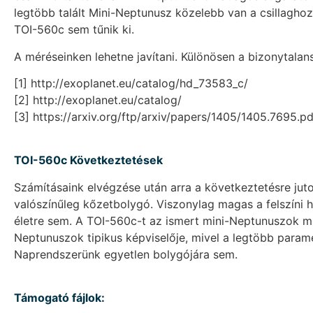
legtöbb talált Mini-Neptunusz közelebb van a csillaghoz
TOI-560c sem tűnik ki.
A méréseinken lehetne javítani. Különösen a bizonytala
[1] http://exoplanet.eu/catalog/hd_73583_c/
[2] http://exoplanet.eu/catalog/
[3] https://arxiv.org/ftp/arxiv/papers/1405/1405.7695.pd
TOI-560c Következtetések
Számításaink elvégzése után arra a következtetésre juto
valószínűleg kőzetbolygó. Viszonylag magas a felszíni h
életre sem. A TOI-560c-t az ismert mini-Neptunuszok mi
Neptunuszok tipikus képviselője, mivel a legtöbb paramé
Naprendszerünk egyetlen bolygójára sem.
Támogató fájlok: