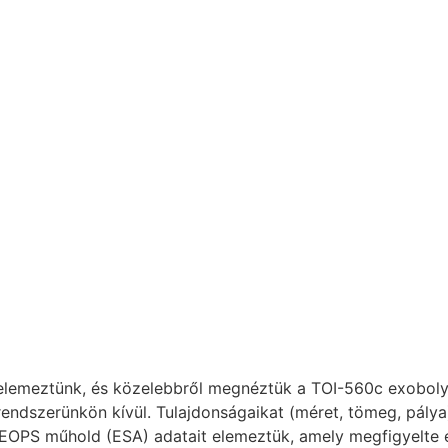
 elemeztünk, és közelebbről megnéztük a TOI-560c exobol
ndszerünkön kívül. Tulajdonságaikat (méret, tömeg, pálya)
EOPS műhold (ESA) adatait elemeztük, amely megfigyelte 