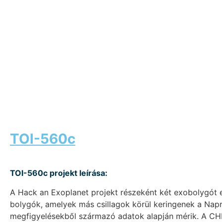
TOI-560c
TOI-560c projekt leírása:
A Hack an Exoplanet projekt részeként két exobolygót
bolygók, amelyek más csillagok körül keringenek a Napre
megfigyelésekből származó adatok alapján mérik. A CH