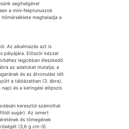
zésünk segítségével
ősen a mini-Neptunuszok
ni hőmérséklete meghaladja a
ól. Az alkalmazás azt is
 pályájára. Először kézzel
görbéhez legjobban illeszkedő
ábra az adatokat mutatja, a
sugarának és az átvonulási idő
ütt a táblázatban (3. ábra).
nap) és a keringési ellipszis
yodásán keresztül számoltuk
földi sugár). Az ismert
 méretének és tömegének
űrűségét (3,6 g cm-3).