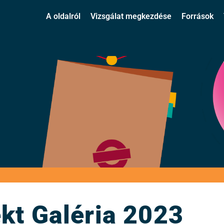
A oldalról
Vizsgálat megkezdése
Források
kt Galéria 2023