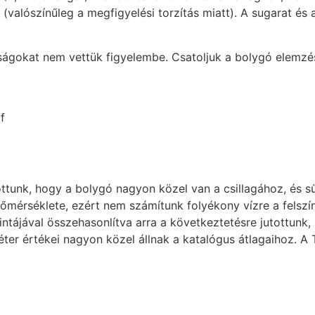
 (valószínűleg a megfigyelési torzítás miatt). A sugarat és
nságokat nem vettük figyelembe. Csatoljuk a bolygó elemzés
f
ttunk, hogy a bolygó nagyon közel van a csillagához, és s
őmérséklete, ezért nem számítunk folyékony vízre a felszín
ntájával összehasonlítva arra a következtetésre jutottunk,
ter értékei nagyon közel állnak a katalógus átlagaihoz. A