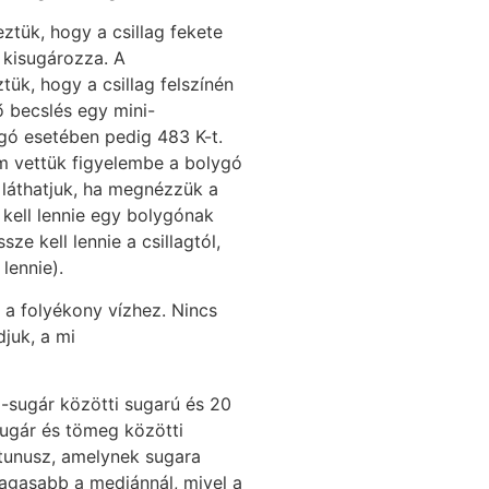
ztük, hogy a csillag fekete
ó kisugározza. A
tük, hogy a csillag felszínén
ő becslés egy mini-
gó esetében pedig 483 K-t.
em vettük figyelembe a bolygó
t láthatjuk, ha megnézzük a
 kell lennie egy bolygónak
e kell lennie a csillagtól,
lennie).
 a folyékony vízhez. Nincs
juk, a mi
-sugár közötti sugarú és 20
sugár és tömeg közötti
ptunusz, amelynek sugara
magasabb a mediánnál, mivel a