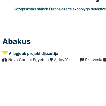
Középiskolás diákok Európa-szerte exobolygó detektívek
Abakus
A legjobb projekt díjazottja
Nova Goricai Egyetem
Ajdovščina -
Szlovénia