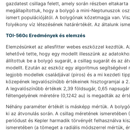
gazdatest csillaga felett, amely során részben eltakarta 
megállapítottuk, hogy a bolygó a mini-Neptunuszok osz
ismert populációjától. A bolygónak kőzetmagja van. Visz
folyékony víz létezésének határértékét. Az általunk isme
TOI-560c Eredmények és elemzés
Elemzésünket az allesfitter webes eszközzel kezdtük. Az
lehetővé tette, hogy egy modellt illesszünk az adatokh
állítottuk be a bolygó sugarát, a csillag sugarát és az 
modellt. Ezután az eszköz egy algoritmus segítségével m
legjobb modellek családjával (piros) és a mi kezdeti tip
közepének legvalószínűbb értékeinek hisztogramjai a 2. 
A legvalószínűbb értékek 2,39 földsugár, 0,65 napsugár é
féltengelyének méretére (0,1242 au) is megadták az ér
Néhány paraméter értékét is másképp mértük. A bolygó m
ki az átvonulás során. A csillag méretének ismeretében (
periódust és Kepler harmadik törvényét felhasználva ki
ismeretében (a tömeget a radiális módszerrel mértük, ér