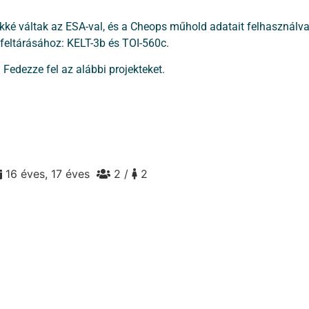
ké váltak az ESA-val, és a Cheops műhold adatait felhasználva 
feltárásához: KELT-3b és TOI-560c.
Fedezze fel az alábbi projekteket.
16 éves, 17 éves
2 /
2