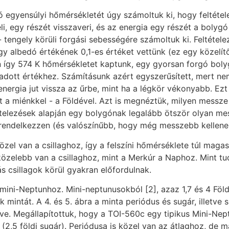
 egyensúlyi hőmérsékletét úgy számoltuk ki, hogy feltétele
li, egy részét visszaveri, és az energia egy részét a bolyg
tengely körüli forgási sebességére számoltuk ki. Feltételez
y albedó értékének 0,1-es értéket vettünk (ez egy közelít
 így 574 K hőmérsékletet kaptunk, egy gyorsan forgó boly
gadott értékhez. Számításunk azért egyszerűsített, mert n
energia jut vissza az űrbe, mint ha a légkör vékonyabb. Ez
t a miénkkel - a Földével. Azt is megnéztük, milyen messze
telezések alapján egy bolygónak legalább ötször olyan messz
l rendelkezzen (és valószínűbb, hogy még messzebb kellene 
el van a csillaghoz, így a felszíni hőmérséklete túl magas
zelebb van a csillaghoz, mint a Merkúr a Naphoz. Mint tud
csillagok körül gyakran előfordulnak.
ini-Neptunhoz. Mini-neptunusokból [2], azaz 1,7 és 4 Föld
intát. A 4. és 5. ábra a minta periódus és sugár, illetve 
lve. Megállapítottuk, hogy a TOI-560c egy tipikus Mini-Ne
 (2,5 földi sugár). Periódusa is közel van az átlaghoz, de 