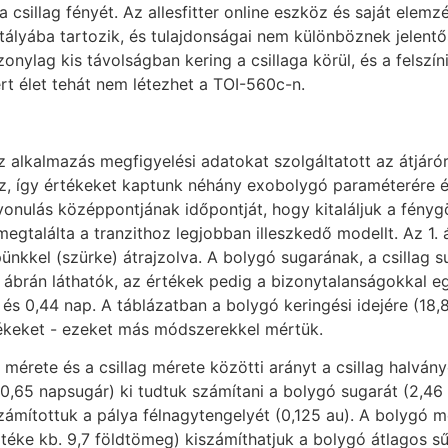
a csillag fényét. Az allesfitter online eszköz és saját elem
tályába tartozik, és tulajdonságai nem különböznek jelent
onylag kis távolságban kering a csillaga körül, és a felszí
rt élet tehát nem létezhet a TOI-560c-n.
 alkalmazás megfigyelési adatokat szolgáltatott az átjárór
oz, így értékeket kaptunk néhány exobolygó paraméterére és
átvonulás középpontjának időpontját, hogy kitaláljuk a fény
egtalálta a tranzithoz legjobban illeszkedő modellt. Az 1. 
pünkkel (szürke) átrajzolva. A bolygó sugarának, a csillag 
ábrán láthatók, az értékek pedig a bizonytalanságokkal egy
s 0,44 nap. A táblázatban a bolygó keringési idejére (18,8 
tékeket - ezeket más módszerekkel mértük.
érete és a csillag mérete közötti arányt a csillag halván
0,65 napsugár) ki tudtuk számítani a bolygó sugarát (2,46 
számítottuk a pálya félnagytengelyét (0,125 au). A bolygó
téke kb. 9,7 földtömeg) kiszámíthatjuk a bolygó átlagos s