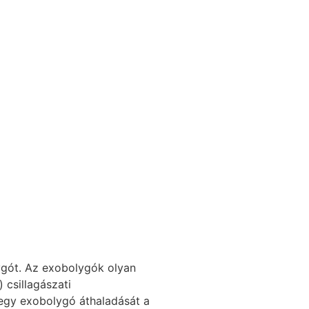
ygót. Az exobolygók olyan
 csillagászati
egy exobolygó áthaladását a