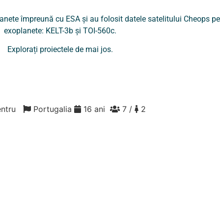
planete împreună cu ESA și au folosit datele satelitului Cheops p
exoplanete: KELT-3b și TOI-560c.
Explorați proiectele de mai jos.
Centru
Portugalia
16 ani
7 /
2