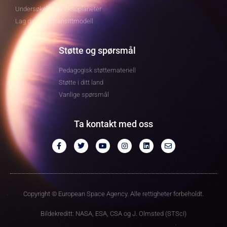
Undersøkelse av eksoplaneter
Lag din egen transittmodell
Støtte og spørsmål
Pedagogisk støttemateriell
Støtte i ditt land
Vanlige spørsmål
Ta kontakt med oss
Copyright © European Space Agency. Alle rettigheter forbeholdt.
Bildekreditt: NASA, ESA, CSA og J. Olmsted (STScI)