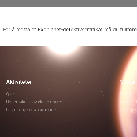
For å motta et Exoplanet-detektivsertifikat må du fullfør
Aktiviteter
Støtte
Quiz
Pedagogi
Undersøkelse av eksoplaneter
Støtte i d
Lag din egen transittmodell
Vanlige 