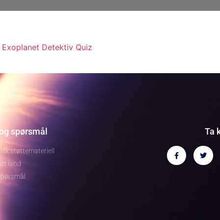
e
Exoplanet Detektiv Quiz
 og spørsmål
Ta 
sk støttemateriell
itt land
spørsmål