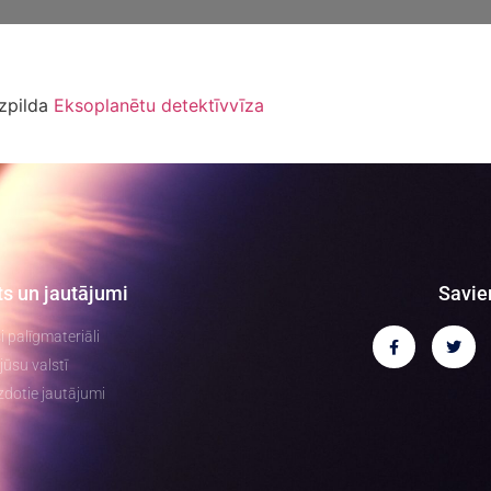
izpilda
Eksoplanētu detektīvvīza
ts un jautājumi
Savie
ši palīgmateriāli
jūsu valstī
zdotie jautājumi