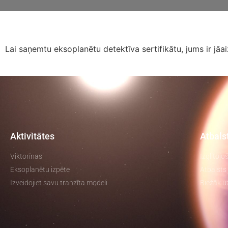
Lai saņemtu eksoplanētu detektīva sertifikātu, jums ir jāa
Aktivitātes
Atbals
Viktorīnas
Izglītojo
Eksoplanētu izpēte
Atbalsts 
Izveidojiet savu tranzīta modeli
Biežāk u