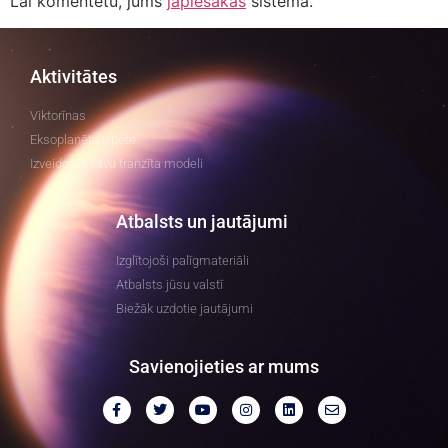
Lai komentētu, jums
jāpiesakās
sistēmā.
Aktivitātes
Viktorīnas
Eksoplanētu izpēte
Izveidojiet savu tranzīta modeli
Atbalsts un jautājumi
Izglītojoši palīgmateriāli
Atbalsts jūsu valstī
Biežāk uzdotie jautājumi
Savienojieties ar mums