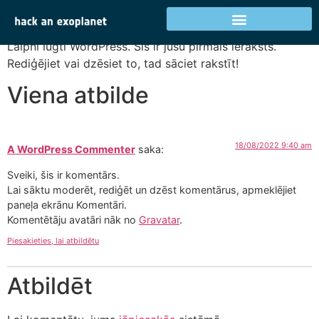
Sveika, pasaule!
Laipni lūgti WordPress. Šis ir jūsu pirmais ieraksts.
Rediģējiet vai dzēsiet to, tad sāciet rakstīt!
Viena atbilde
18/08/2022 9:40 am
A WordPress Commenter
saka:
Sveiki, šis ir komentārs.
Lai sāktu moderēt, rediģēt un dzēst komentārus, apmeklējiet
paneļa ekrānu Komentāri.
Komentētāju avatāri nāk no
Gravatar
.
Piesakieties, lai atbildētu
Atbildēt