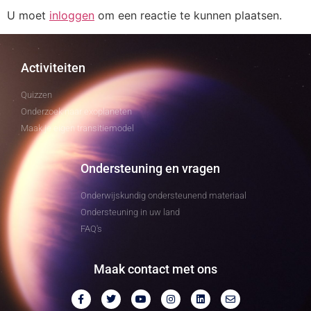
U moet
inloggen
om een reactie te kunnen plaatsen.
Activiteiten
Quizzen
Onderzoek naar exoplaneten
Maak je eigen transitiemodel
Ondersteuning en vragen
Onderwijskundig ondersteunend materiaal
Ondersteuning in uw land
FAQ's
Maak contact met ons