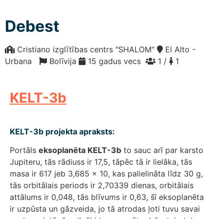
Debest
Cristiano izglītības centrs "SHALOM"
El Alto -
Urbana
Bolīvija
15 gadus vecs
1 /
1
KELT-3b
KELT-3b projekta apraksts:
Portāls
eksoplanēta KELT-3b
to sauc arī par karsto
Jupiteru, tās rādiuss ir 17,5, tāpēc tā ir lielāka, tās
masa ir 617 jeb 3,685 x 10, kas palielināta līdz 30 g,
tās orbitālais periods ir 2,70339 dienas, orbitālais
attālums ir 0,048, tās blīvums ir 0,63, šī eksoplanēta
ir uzpūsta un gāzveida, jo tā atrodas ļoti tuvu savai