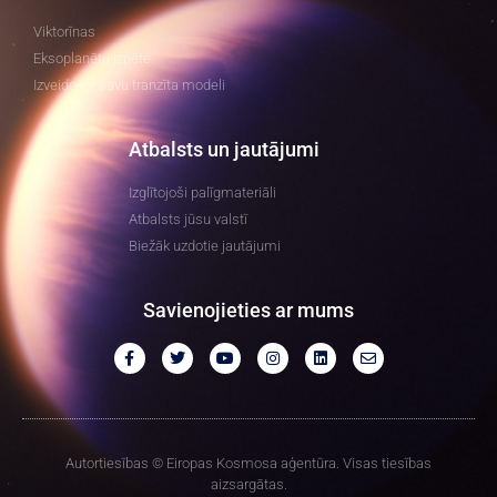
Viktorīnas
Eksoplanētu izpēte
Izveidojiet savu tranzīta modeli
Atbalsts un jautājumi
Izglītojoši palīgmateriāli
Atbalsts jūsu valstī
Biežāk uzdotie jautājumi
Savienojieties ar mums
Autortiesības © Eiropas Kosmosa aģentūra. Visas tiesības
aizsargātas.