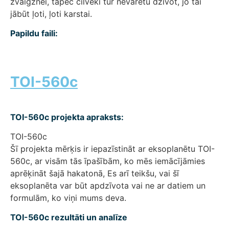
zvaigznei, tāpēc cilvēki tur nevarētu dzīvot, jo tai
jābūt ļoti, ļoti karstai.
Papildu faili:
TOI-560c
TOI-560c projekta apraksts:
TOI-560c
Šī projekta mērķis ir iepazīstināt ar eksoplanētu TOI-
560c, ar visām tās īpašībām, ko mēs iemācījāmies
aprēķināt šajā hakatonā, Es arī teikšu, vai šī
eksoplanēta var būt apdzīvota vai ne ar datiem un
formulām, ko viņi mums deva.
TOI-560c rezultāti un analīze