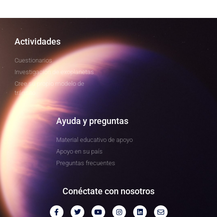
Actividades
Cuestionarios
Investigación de exoplanetas
Cree su propio modelo de
tránsito
Ayuda y preguntas
Material educativo de apoyo
Apoyo en su país
Preguntas frecuentes
Conéctate con nosotros