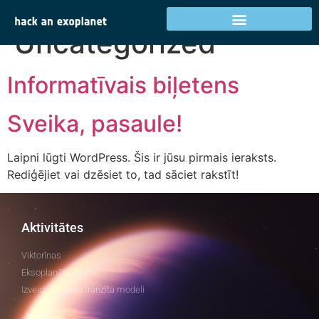
Kategorija:
Uncategorized
Informatīvais biļetens
Sveika, pasaule!
Laipni lūgti WordPress. Šis ir jūsu pirmais ieraksts.
Rediģējiet vai dzēsiet to, tad sāciet rakstīt!
Aktivitātes
Viktorīnas
Eksoplanētu izpēte
Izveidojiet savu tranzīta modeli