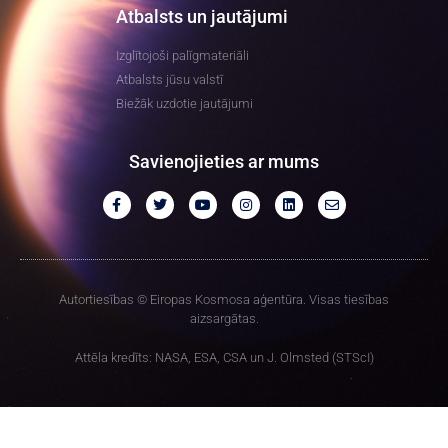
Atbalsts un jautājumi
Izglītojoši palīgmateriāli
Atbalsts jūsu valstī
Biežāk uzdotie jautājumi
Savienojieties ar mums
Autortiesības © Eiropas Kosmosa aģentūra. Visas tiesības
aizsargātas.
Attēla kredīts: NASA, ESA, CSA un J. Olmsted (STScI)