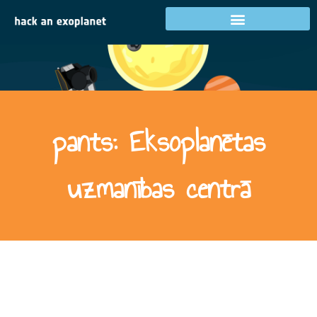
pants: Eksoplanētas
uzmanības centrā