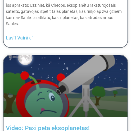
Īss apraksts: Uzziniet, kā Cheops, eksoplanētu raksturojošais
satelīts, gatavojas izpētīt tālas planētas, kas riņķo ap zvaigznēm,
kas nav Saule, lai atklātu, kas ir planētas, kas atrodas ārpus
Saules.
Lasīt Vairāk "
Video: Paxi pēta eksoplanētas!