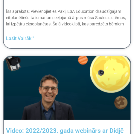
Īss apraksts: Pievienojieties Paxi, ESA Education draudzīgajam
citplanētiešu talismanam, ceļojumā ārpus mūsu Saules sistēmas,
lai izpētītu eksoplanētas. Šajā videoklipā, kas paredzēts bērniem
Lasīt Vairāk "
Video: 2022/2023. gada webinārs ar Didjē