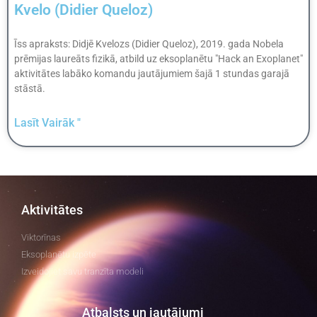
Kvelo (Didier Queloz)
Īss apraksts: Didjē Kvelozs (Didier Queloz), 2019. gada Nobela
prēmijas laureāts fizikā, atbild uz eksoplanētu "Hack an Exoplanet"
aktivitātes labāko komandu jautājumiem šajā 1 stundas garajā
stāstā.
Lasīt Vairāk "
Aktivitātes
Viktorīnas
Eksoplanētu izpēte
Izveidojiet savu tranzīta modeli
Atbalsts un jautājumi