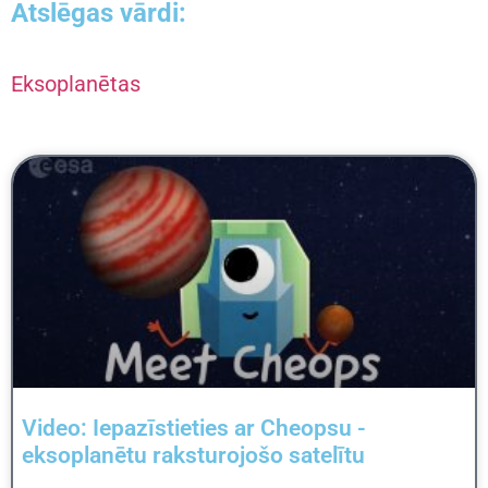
Atslēgas vārdi:
Eksoplanētas
Video: Iepazīstieties ar Cheopsu -
eksoplanētu raksturojošo satelītu