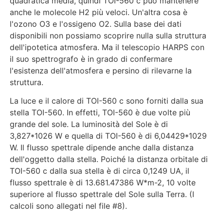
quadratica media, quindi TOI-560 c può mantenere
anche le molecole H2 più veloci. Un'altra cosa è
l'ozono O3 e l'ossigeno O2. Sulla base dei dati
disponibili non possiamo scoprire nulla sulla struttura
dell'ipotetica atmosfera. Ma il telescopio HARPS con
il suo spettrografo è in grado di confermare
l'esistenza dell'atmosfera e persino di rilevarne la
struttura.
La luce e il calore di TOI-560 c sono forniti dalla sua
stella TOI-560. In effetti, TOI-560 è due volte più
grande del sole. La luminosità del Sole è di
3,827*1026 W e quella di TOI-560 è di 6,04429*1029
W. Il flusso spettrale dipende anche dalla distanza
dell'oggetto dalla stella. Poiché la distanza orbitale di
TOI-560 c dalla sua stella è di circa 0,1249 UA, il
flusso spettrale è di 13.681.47386 W*m-2, 10 volte
superiore al flusso spettrale del Sole sulla Terra. (I
calcoli sono allegati nel file #8).