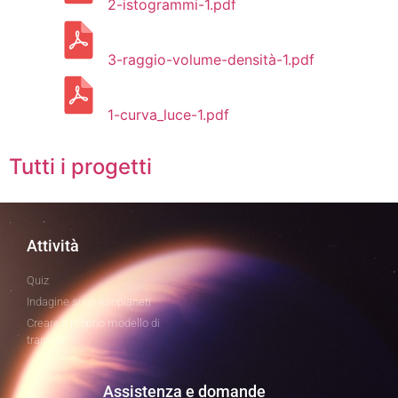
2-istogrammi-1.pdf
3-raggio-volume-densità-1.pdf
1-curva_luce-1.pdf
Tutti i progetti
Attività
Quiz
Indagine sugli esopianeti
Creare il proprio modello di
transito
Assistenza e domande