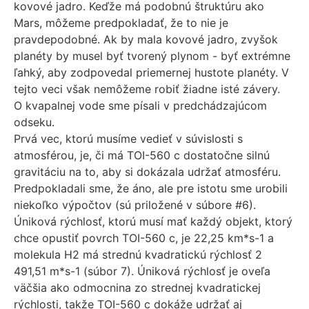
kovové jadro. Keďže má podobnú štruktúru ako
Mars, môžeme predpokladať, že to nie je
pravdepodobné. Ak by mala kovové jadro, zvyšok
planéty by musel byť tvorený plynom - byť extrémne
ľahký, aby zodpovedal priemernej hustote planéty. V
tejto veci však nemôžeme robiť žiadne isté závery.
O kvapalnej vode sme písali v predchádzajúcom
odseku.
Prvá vec, ktorú musíme vedieť v súvislosti s
atmosférou, je, či má TOI-560 c dostatočne silnú
gravitáciu na to, aby si dokázala udržať atmosféru.
Predpokladali sme, že áno, ale pre istotu sme urobili
niekoľko výpočtov (sú priložené v súbore #6).
Úniková rýchlosť, ktorú musí mať každý objekt, ktorý
chce opustiť povrch TOI-560 c, je 22,25 km*s-1 a
molekula H2 má strednú kvadratickú rýchlosť 2
491,51 m*s-1 (súbor 7). Úniková rýchlosť je oveľa
väčšia ako odmocnina zo strednej kvadratickej
rýchlosti, takže TOI-560 c dokáže udržať aj