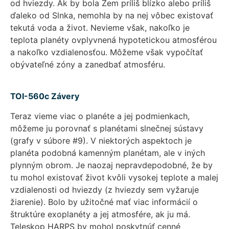
od hviezdy. Ak by bola Zem príliš blízko alebo príliš
ďaleko od Slnka, nemohla by na nej vôbec existovať
tekutá voda a život. Nevieme však, nakoľko je
teplota planéty ovplyvnená hypotetickou atmosférou
a nakoľko vzdialenosťou. Môžeme však vypočítať
obývateľné zóny a zanedbať atmosféru.
TOI-560c Závery
Teraz vieme viac o planéte a jej podmienkach,
môžeme ju porovnať s planétami slnečnej sústavy
(grafy v súbore #9). V niektorých aspektoch je
planéta podobná kamenným planétam, ale v iných
plynným obrom. Je naozaj nepravdepodobné, že by
tu mohol existovať život kvôli vysokej teplote a malej
vzdialenosti od hviezdy (z hviezdy sem vyžaruje
žiarenie). Bolo by užitočné mať viac informácií o
štruktúre exoplanéty a jej atmosfére, ak ju má.
Teleskop HARPS by mohol poskytnúť cenné