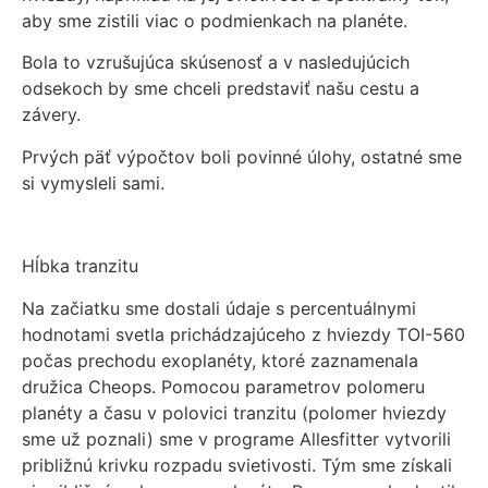
aby sme zistili viac o podmienkach na planéte.
Bola to vzrušujúca skúsenosť a v nasledujúcich
odsekoch by sme chceli predstaviť našu cestu a
závery.
Prvých päť výpočtov boli povinné úlohy, ostatné sme
si vymysleli sami.
Hĺbka tranzitu
Na začiatku sme dostali údaje s percentuálnymi
hodnotami svetla prichádzajúceho z hviezdy TOI-560
počas prechodu exoplanéty, ktoré zaznamenala
družica Cheops. Pomocou parametrov polomeru
planéty a času v polovici tranzitu (polomer hviezdy
sme už poznali) sme v programe Allesfitter vytvorili
približnú krivku rozpadu svietivosti. Tým sme získali