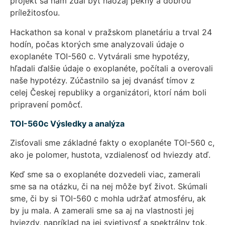
projekt sa nám zdal byť naozaj pekný a dobrou
príležitosťou.
Hackathon sa konal v pražskom planetáriu a trval 24
hodín, počas ktorých sme analyzovali údaje o
exoplanéte TOI-560 c. Vytvárali sme hypotézy,
hľadali ďalšie údaje o exoplanéte, počítali a overovali
naše hypotézy. Zúčastnilo sa jej dvanásť tímov z
celej Českej republiky a organizátori, ktorí nám boli
pripravení pomôcť.
TOI-560c Výsledky a analýza
Zisťovali sme základné fakty o exoplanéte TOI-560 c,
ako je polomer, hustota, vzdialenosť od hviezdy atď.
Keď sme sa o exoplanéte dozvedeli viac, zamerali
sme sa na otázku, či na nej môže byť život. Skúmali
sme, či by si TOI-560 c mohla udržať atmosféru, ak
by ju mala. A zamerali sme sa aj na vlastnosti jej
hviezdy, napríklad na jej svietivosť a spektrálny tok,