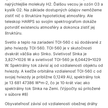
najrýchlejšie molekuly H2. Ďalšou vecou je ozón O3 a
kyslík O2. Na základe dostupných údajov nemôžeme
zistiť nič o štruktúre hypotetickej atmosféry. Ale
teleskop HARPS so svojím spektrografom dokáže
potvrdiť existenciu atmosféry a dokonca zistiť jej
štruktúru.
Svetlo a teplo na zariadení TOI-560 c sú dodávané z
jeho hviezdy TOI-560. TOI-560 je v skutočnosti
dvakrát väčšia ako Slnko. Svietivosť Slnka je
3,827*1026 W a svietivosť TOI-560 je 6,04429*1029
W. Spektrálny tok závisí aj od vzdialenosti objektu od
hviezdy. A keďže orbitálna vzdialenosť TOI-560 c od
svojej hviezdy je približne 0,1249 AU, spektrálny tok
je 13 681 47386 W*m-2, čo je 10-krát viac ako
spektrálny tok Slnka na Zemi. (Výpočty sú priložené
v súbore #8)
Obyvateľnosť závisí od vzdialenosti obežnej dráhy