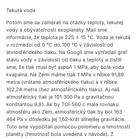
Tekutá voda
Potom sme sa zamerali na otázky teploty, tekutej
vody a obývateľnosti exoplanéty. Mali sme
informácie, že teplota je 225 ± 15 °C. Voda je tekutá
v rozmedzí od 0 °C do 100 °C v závislosti od
atmosférického tlaku. Na Googli sme vyhľadali graf
stavu vody v závislosti od tlaku a teploty a zistili
sme, že tlak musí byť aspoň 1 MPa, aby bola voda
kvapalná. Na Zemi máme tlak 1 MPa v hĺbke 91,89
metra (vrátane atmosférického tlaku) a v hĺbke
102,24 metra (bez atmosférického tlaku). Aj náš
atmosférický tlak je 101 300 Pa s gravitačnou
konštantou 9,81. Ak by TOI-560 c mala rovnakú
atmosféru ako Zem, atmosférický tlak by bol 163
464 Pa v dôsledku jej 1,62-krát silnejšej gravitácie.
Toto sme vypočítali pomocou polomeru a hmotnosti
planéty (hmotnosť bola uvedená v návode). Z