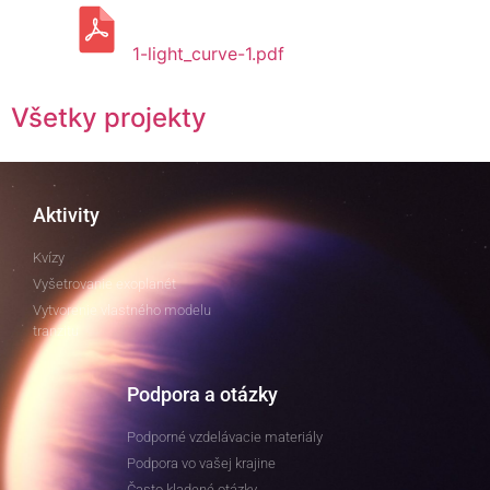
1-light_curve-1.pdf
Všetky projekty
Aktivity
Kvízy
Vyšetrovanie exoplanét
Vytvorenie vlastného modelu
tranzitu
Podpora a otázky
Podporné vzdelávacie materiály
Podpora vo vašej krajine
Často kladené otázky