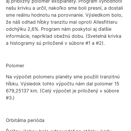
aj približný polomer exoplanéty. Program vyhodnotil
našu krivku a určil, nakoľko sme boli presní, a dostali
sme reálnu hodnotu na porovnanie. Výsledkom bolo,
že náš odhad hĺbky tranzitu mal oproti Allesfitteru
odchýlku 2,6%. Program nám poskytol aj ďalšie
informácie, napríklad obežnú dobu. (Svetelná krivka
a histogramy sú priložené v súbore #1 a #2).
Polomer
Na výpočet polomeru planéty sme použili tranzitnú
hĺbku. Výsledok tohto výpočtu nám dal polomer 15
679,25137 km. (Celý výpočet je priložený v súbore
#3.)
Orbitálna perióda