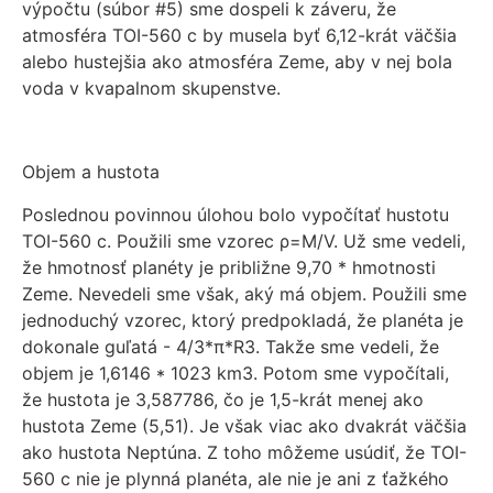
výpočtu (súbor #5) sme dospeli k záveru, že
atmosféra TOI-560 c by musela byť 6,12-krát väčšia
alebo hustejšia ako atmosféra Zeme, aby v nej bola
voda v kvapalnom skupenstve.
Objem a hustota
Poslednou povinnou úlohou bolo vypočítať hustotu
TOI-560 c. Použili sme vzorec ρ=M/V. Už sme vedeli,
že hmotnosť planéty je približne 9,70 * hmotnosti
Zeme. Nevedeli sme však, aký má objem. Použili sme
jednoduchý vzorec, ktorý predpokladá, že planéta je
dokonale guľatá - 4/3*π*R3. Takže sme vedeli, že
objem je 1,6146 * 1023 km3. Potom sme vypočítali,
že hustota je 3,587786, čo je 1,5-krát menej ako
hustota Zeme (5,51). Je však viac ako dvakrát väčšia
ako hustota Neptúna. Z toho môžeme usúdiť, že TOI-
560 c nie je plynná planéta, ale nie je ani z ťažkého