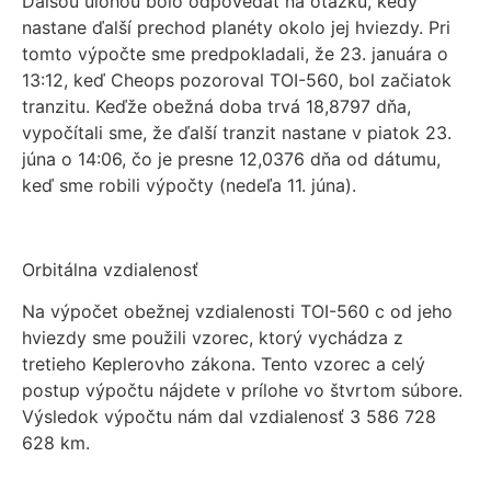
Ďalšou úlohou bolo odpovedať na otázku, kedy
nastane ďalší prechod planéty okolo jej hviezdy. Pri
tomto výpočte sme predpokladali, že 23. januára o
13:12, keď Cheops pozoroval TOI-560, bol začiatok
tranzitu. Keďže obežná doba trvá 18,8797 dňa,
vypočítali sme, že ďalší tranzit nastane v piatok 23.
júna o 14:06, čo je presne 12,0376 dňa od dátumu,
keď sme robili výpočty (nedeľa 11. júna).
Orbitálna vzdialenosť
Na výpočet obežnej vzdialenosti TOI-560 c od jeho
hviezdy sme použili vzorec, ktorý vychádza z
tretieho Keplerovho zákona. Tento vzorec a celý
postup výpočtu nájdete v prílohe vo štvrtom súbore.
Výsledok výpočtu nám dal vzdialenosť 3 586 728
628 km.