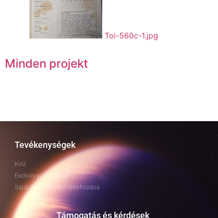
Toi-560c-1.jpg
Minden projekt
Tevékenységek
Kvíz
Exobolygó-vizsgálat
Saját tranzitmodell létrehozása
Támogatás és kérdések