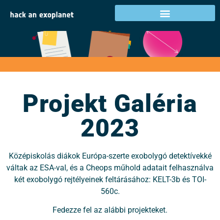
Projekt Galéria 2023
Tevékenységek az Ön országában
Projekt Galéria
2023
Középiskolás diákok Európa-szerte exobolygó detektívekké
váltak az ESA-val, és a Cheops műhold adatait felhasználva
két exobolygó rejtélyeinek feltárásához: KELT-3b és TOI-
560c.
Fedezze fel az alábbi projekteket.