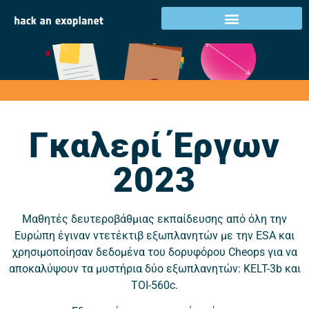
Γκαλερί έργων 2023
Δραστηριότητες στη χώρα σας
Γκαλερί Έργων
2023
Μαθητές δευτεροβάθμιας εκπαίδευσης από όλη την
Ευρώπη έγιναν ντετέκτιβ εξωπλανητών με την ESA και
χρησιμοποίησαν δεδομένα του δορυφόρου Cheops για να
αποκαλύψουν τα μυστήρια δύο εξωπλανητών: KELT-3b και
TOI-560c.