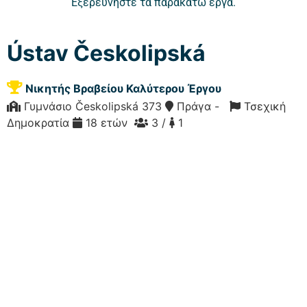
Εξερευνήστε τα παρακάτω έργα.
Ústav Českolipská
Νικητής Βραβείου Καλύτερου Έργου
Γυμνάσιο Českolipská 373
Πράγα -
Τσεχική
Δημοκρατία
18 ετών
3 /
1