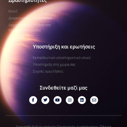
Δραστηριότητες
Κουίζ
Διερεύνηση εξωπλανητών
Δημιουργήστε το δικό σας
Μοντέλο διέλευσης
Υποστήριξη και ερωτήσεις
Εκπαιδευτικό υποστηρικτικό υλικό
Υποστήριξη στη χώρα σας
Συχνές ερωτήσεις
Συνδεθείτε μαζί μας
Copyright © Ευρωπαϊκός Οργανισμός Διαστήματος. Όλα τα