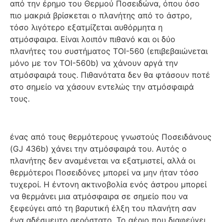
από την έρημο του Θερμού Ποσειδώνα, όπου όσο
πιο μακριά βρίσκεται ο πλανήτης από το άστρο,
τόσο λιγότερο εξατμίζεται αυθόρμητα η
ατμόσφαιρα. Είναι λοιπόν πιθανό και οι δύο
πλανήτες του συστήματος TOI-560 (επιβεβαιώνεται
μόνο με τον TOI-560b) να χάνουν αργά την
ατμόσφαιρά τους. Πιθανότατα δεν θα φτάσουν ποτέ
στο σημείο να χάσουν εντελώς την ατμόσφαιρά
τους.
ένας από τους θερμότερους γνωστούς Ποσειδάνους
(GJ 436b) χάνει την ατμόσφαιρά του. Αυτός ο
πλανήτης δεν αναμένεται να εξατμιστεί, αλλά οι
θερμότεροι Ποσειδόνες μπορεί να μην ήταν τόσο
τυχεροί. Η έντονη ακτινοβολία ενός άστρου μπορεί
να θερμάνει μια ατμόσφαιρα σε σημείο που να
ξεφεύγει από τη βαρυτική έλξη του πλανήτη σαν
ένα αδέσμευτο αερόστατο. Το αέριο που διαφεύγει