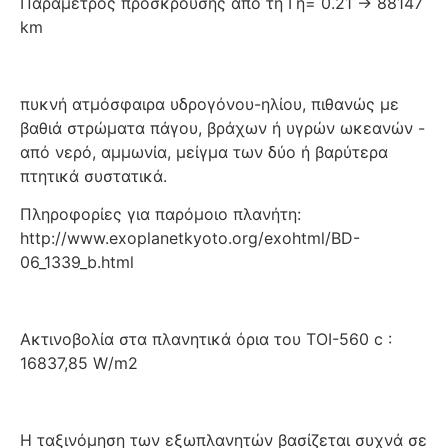
Παράμετρος πρόσκρουσης από τη Γη= 0.21 -> 88147
km
πυκνή ατμόσφαιρα υδρογόνου-ηλίου, πιθανώς με
βαθιά στρώματα πάγου, βράχων ή υγρών ωκεανών -
από νερό, αμμωνία, μείγμα των δύο ή βαρύτερα
πτητικά συστατικά.
Πληροφορίες για παρόμοιο πλανήτη:
http://www.exoplanetkyoto.org/exohtml/BD-
06_1339_b.html
Ακτινοβολία στα πλανητικά όρια του TOI-560 c :
16837,85 W/m2
Η ταξινόμηση των εξωπλανητών βασίζεται συχνά σε