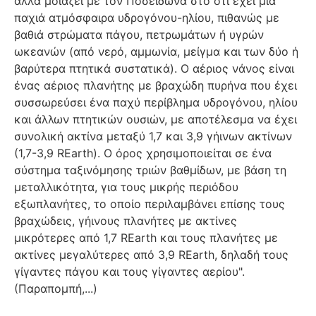
αλλά μοιάζει με τον Ποσειδώνα στο ότι έχει μια
παχιά ατμόσφαιρα υδρογόνου-ηλίου, πιθανώς με
βαθιά στρώματα πάγου, πετρωμάτων ή υγρών
ωκεανών (από νερό, αμμωνία, μείγμα και των δύο ή
βαρύτερα πτητικά συστατικά). Ο αέριος νάνος είναι
ένας αέριος πλανήτης με βραχώδη πυρήνα που έχει
συσσωρεύσει ένα παχύ περίβλημα υδρογόνου, ηλίου
και άλλων πτητικών ουσιών, με αποτέλεσμα να έχει
συνολική ακτίνα μεταξύ 1,7 και 3,9 γήινων ακτίνων
(1,7-3,9 REarth). Ο όρος χρησιμοποιείται σε ένα
σύστημα ταξινόμησης τριών βαθμίδων, με βάση τη
μεταλλικότητα, για τους μικρής περιόδου
εξωπλανήτες, το οποίο περιλαμβάνει επίσης τους
βραχώδεις, γήινους πλανήτες με ακτίνες
μικρότερες από 1,7 REarth και τους πλανήτες με
ακτίνες μεγαλύτερες από 3,9 REarth, δηλαδή τους
γίγαντες πάγου και τους γίγαντες αερίου".
(Παραπομπή,...)