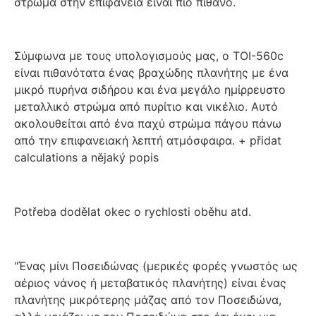
στρώμα στην επιφάνεια είναι πιο πιθανό.
Σύμφωνα με τους υπολογισμούς μας, ο TOI-560c
είναι πιθανότατα ένας βραχώδης πλανήτης με ένα
μικρό πυρήνα σιδήρου και ένα μεγάλο ημίρρευστο
μεταλλικό στρώμα από πυρίτιο και νικέλιο. Αυτό
ακολουθείται από ένα παχύ στρώμα πάγου πάνω
από την επιφανειακή λεπτή ατμόσφαιρα. + přidat
calculations a nějaký popis
Potřeba dodělat okec o rychlosti oběhu atd.
"Ένας μίνι Ποσειδώνας (μερικές φορές γνωστός ως
αέριος νάνος ή μεταβατικός πλανήτης) είναι ένας
πλανήτης μικρότερης μάζας από τον Ποσειδώνα,