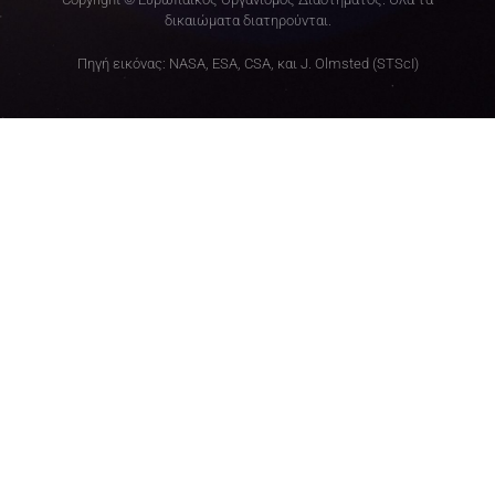
δικαιώματα διατηρούνται.
Πηγή εικόνας: NASA, ESA, CSA, και J. Olmsted (STScI)