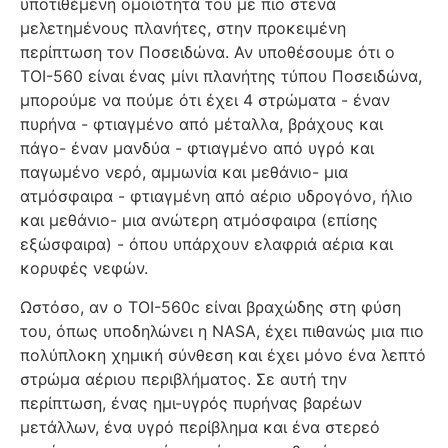
υποτιθέμενη ομοιότητά του με πιο στενά
μελετημένους πλανήτες, στην προκειμένη
περίπτωση τον Ποσειδώνα. Αν υποθέσουμε ότι ο
TOI-560 είναι ένας μίνι πλανήτης τύπου Ποσειδώνα,
μπορούμε να πούμε ότι έχει 4 στρώματα - έναν
πυρήνα - φτιαγμένο από μέταλλα, βράχους και
πάγο- έναν μανδύα - φτιαγμένο από υγρό και
παγωμένο νερό, αμμωνία και μεθάνιο- μια
ατμόσφαιρα - φτιαγμένη από αέριο υδρογόνο, ήλιο
και μεθάνιο- μια ανώτερη ατμόσφαιρα (επίσης
εξώσφαιρα) - όπου υπάρχουν ελαφριά αέρια και
κορυφές νεφών.
Ωστόσο, αν ο TOI-560c είναι βραχώδης στη φύση
του, όπως υποδηλώνει η NASA, έχει πιθανώς μια πιο
πολύπλοκη χημική σύνθεση και έχει μόνο ένα λεπτό
στρώμα αέριου περιβλήματος. Σε αυτή την
περίπτωση, ένας ημι-υγρός πυρήνας βαρέων
μετάλλων, ένα υγρό περίβλημα και ένα στερεό