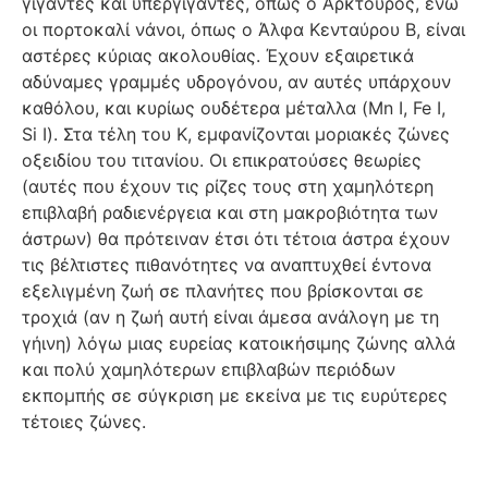
γίγαντες και υπεργίγαντες, όπως ο Αρκτούρος, ενώ
οι πορτοκαλί νάνοι, όπως ο Άλφα Κενταύρου Β, είναι
αστέρες κύριας ακολουθίας. Έχουν εξαιρετικά
αδύναμες γραμμές υδρογόνου, αν αυτές υπάρχουν
καθόλου, και κυρίως ουδέτερα μέταλλα (Mn I, Fe I,
Si I). Στα τέλη του Κ, εμφανίζονται μοριακές ζώνες
οξειδίου του τιτανίου. Οι επικρατούσες θεωρίες
(αυτές που έχουν τις ρίζες τους στη χαμηλότερη
επιβλαβή ραδιενέργεια και στη μακροβιότητα των
άστρων) θα πρότειναν έτσι ότι τέτοια άστρα έχουν
τις βέλτιστες πιθανότητες να αναπτυχθεί έντονα
εξελιγμένη ζωή σε πλανήτες που βρίσκονται σε
τροχιά (αν η ζωή αυτή είναι άμεσα ανάλογη με τη
γήινη) λόγω μιας ευρείας κατοικήσιμης ζώνης αλλά
και πολύ χαμηλότερων επιβλαβών περιόδων
εκπομπής σε σύγκριση με εκείνα με τις ευρύτερες
τέτοιες ζώνες.