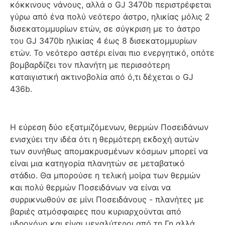
κόκκινους νάνους, αλλά ο GJ 3470b περιστρέφεται
γύρω από ένα πολύ νεότερο άστρο, ηλικίας μόλις 2
δισεκατομμυρίων ετών, σε σύγκριση με το άστρο
του GJ 3470b ηλικίας 4 έως 8 δισεκατομμυρίων
ετών. Το νεότερο αστέρι είναι πιο ενεργητικό, οπότε
βομβαρδίζει τον πλανήτη με περισσότερη
καταιγιστική ακτινοβολία από ό,τι δέχεται ο GJ
436b.
Η εύρεση δύο εξατμιζόμενων, θερμών Ποσειδάνων
ενισχύει την ιδέα ότι η θερμότερη εκδοχή αυτών
των συνήθως απομακρυσμένων κόσμων μπορεί να
είναι μια κατηγορία πλανητών σε μεταβατικό
στάδιο. Θα μπορούσε η τελική μοίρα των θερμών
και πολύ θερμών Ποσειδάνων να είναι να
συρρικνωθούν σε μίνι Ποσειδάνους - πλανήτες με
βαριές ατμόσφαιρες που κυριαρχούνται από
υδρογόνο και είναι μεγαλύτεροι από τη Γη αλλά