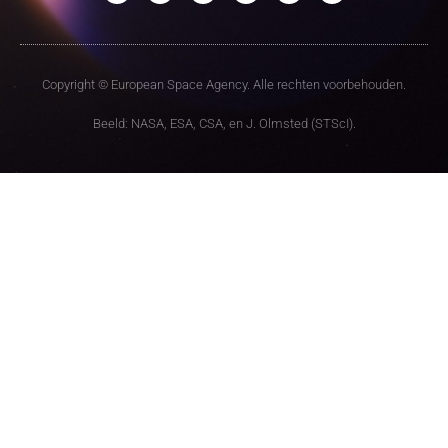
Copyright © European Space Agency. Alle rechten voorbehouden.
Beeld: NASA, ESA, CSA, en J. Olmsted (STScI).