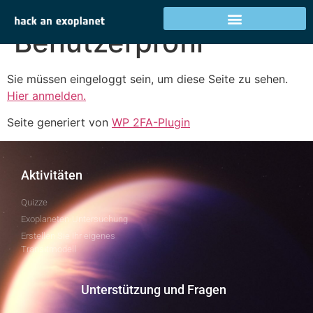
WP 2FA-
Benutzerprofil
Sie müssen eingeloggt sein, um diese Seite zu sehen.
Hier anmelden.
Seite generiert von
WP 2FA-Plugin
Aktivitäten
Quizze
Exoplaneten-Untersuchung
Erstellen Sie Ihr eigenes
Transitmodell
Unterstützung und Fragen