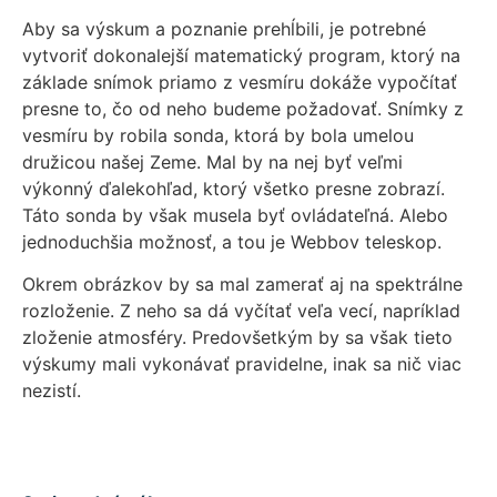
Aby sa výskum a poznanie prehĺbili, je potrebné
vytvoriť dokonalejší matematický program, ktorý na
základe snímok priamo z vesmíru dokáže vypočítať
presne to, čo od neho budeme požadovať. Snímky z
vesmíru by robila sonda, ktorá by bola umelou
družicou našej Zeme. Mal by na nej byť veľmi
výkonný ďalekohľad, ktorý všetko presne zobrazí.
Táto sonda by však musela byť ovládateľná. Alebo
jednoduchšia možnosť, a tou je Webbov teleskop.
Okrem obrázkov by sa mal zamerať aj na spektrálne
rozloženie. Z neho sa dá vyčítať veľa vecí, napríklad
zloženie atmosféry. Predovšetkým by sa však tieto
výskumy mali vykonávať pravidelne, inak sa nič viac
nezistí.