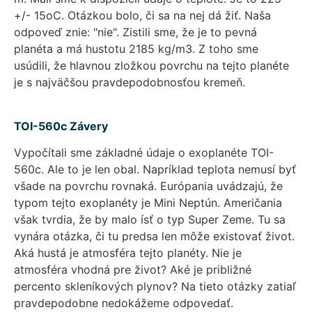
+/- 15oC. Otázkou bolo, či sa na nej dá žiť. Naša
odpoveď znie: "nie". Zistili sme, že je to pevná
planéta a má hustotu 2185 kg/m3. Z toho sme
usúdili, že hlavnou zložkou povrchu na tejto planéte
je s najväčšou pravdepodobnosťou kremeň.
TOI-560c Závery
Vypočítali sme základné údaje o exoplanéte TOI-
560c. Ale to je len obal. Napríklad teplota nemusí byť
všade na povrchu rovnaká. Európania uvádzajú, že
typom tejto exoplanéty je Mini Neptún. Američania
však tvrdia, že by malo ísť o typ Super Zeme. Tu sa
vynára otázka, či tu predsa len môže existovať život.
Aká hustá je atmosféra tejto planéty. Nie je
atmosféra vhodná pre život? Aké je približné
percento skleníkových plynov? Na tieto otázky zatiaľ
pravdepodobne nedokážeme odpovedať.