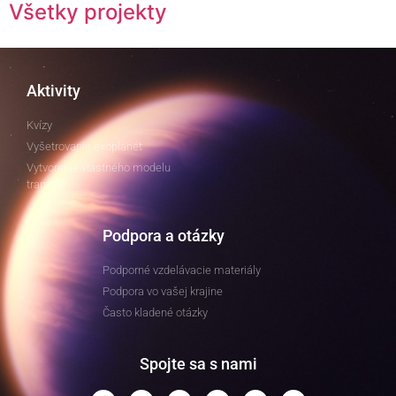
Všetky projekty
Aktivity
Kvízy
Vyšetrovanie exoplanét
Vytvorenie vlastného modelu
tranzitu
Podpora a otázky
Podporné vzdelávacie materiály
Podpora vo vašej krajine
Často kladené otázky
Spojte sa s nami