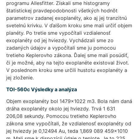
programu Allesfitter. Získali sme histogramy
štatistickej pravdepodobnosti všetkých hodnôt
parametrov zadanej exoplanéty, ako aj jej tranzitnú
svetelnú krivku. V ďalšom kroku sme mali určiť objem
planéty. Po tretie sme vypočítali vzdialenosť
exoplanéty od jej hviezdy. Vychádzali sme zo
zadaných údajov a vypočítali sme ju pomocou
tretieho Keplerovho zákona. Ďalej sme mali posúdiť,
či je možné, aby na tejto exoplanéte existoval život.
V poslednom kroku sme určili hustotu exoplanéty a
jej zloženie.
TOI-560c Výsledky a analýza
Objem exoplanéty bol 1479×1022 m3. Bola nám daná
dráha exoplanéty okolo jej hviezdy. Trvá 1 631
206,08 sekundy. Pomocou tretieho Keplerovho
zákona sme vypočítali, že vzdialenosť exoplanéty od
jej hviezdy je 0,12494 Au, teda 1,869 089 459×1010
m. Mali sme k dispozícii údaje o teplote. Je to 225